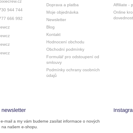
pixiecrew.cz
Doprava a platba
Affiliate -
730 944 744
Moje objednávka
Online kro
dovednost
777 666 992
Newsletter
rewcz
Blog
Kontakt
rewcz
Hodnocení obchodu
rewcz
Obchodní podmínky
rewcz
Formulář pro odstoupení od
smlouvy
Podmínky ochrany osobních
údajů
 newsletter
Instagr
j e-mail a my vám budeme zasílat informace o nových
h na našem e-shopu.