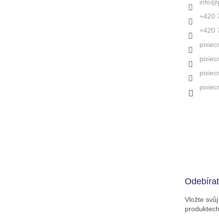
info
@
+420 
+420 
pixiec
pixiec
pixiec
pixiec
Odebírat
Vložte svů
produktec