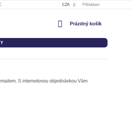
OD
CZK
Přihlášení
NÁKUPNÍ
Prázdný košík
KOŠÍK
KY
o emailem. S internetovou objednávkou Vám