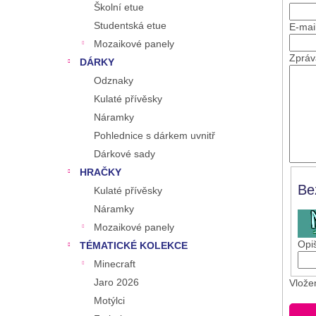
Školní etue
Studentská etue
E-mai
Mozaikové panely
Zpráv
DÁRKY
Odznaky
Kulaté přívěsky
Náramky
Pohlednice s dárkem uvnitř
Dárkové sady
HRAČKY
Be
Kulaté přívěsky
Náramky
Mozaikové panely
Opiš
TÉMATICKÉ KOLEKCE
Minecraft
Jaro 2026
Vlože
Motýlci