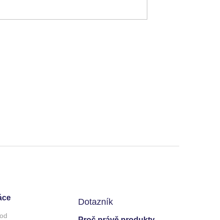
áce
Dotazník
od
Proč právě produkty