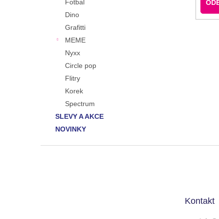
Fotbal
OD
Dino
Grafitti
MEME
Nyxx
Circle pop
Flitry
Korek
Spectrum
SLEVY A AKCE
NOVINKY
Z
á
p
a
t
Kontakt
í