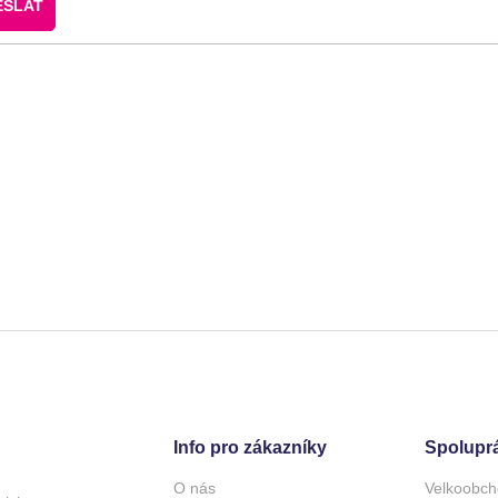
ESLAT
Info pro zákazníky
Spolupr
O nás
Velkoobch