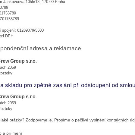
em Jankovcova 1055/13, 170 00 Praha
3789
01753789
Z01753789
í spojení: 81289079/5500
atci DPH
pondenční adresa a reklamace
Crew Group s.r.o
.
kách 2059
Roztoky
a skladu pro zpětné zaslání při odstoupení od smlo
Crew Group s.r.o.
kách 2059
Roztoky
jaké otázky? Zodpovíme je. Prosíme o pečlivé vyplnění kontaktních úd
 a příjmení