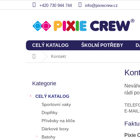
Přejít
+420 730 944 744
info@pixiecrew.cz
na
obsah
CELÝ KATALOG
ŠKOLNÍ POTŘEBY
D
Domů
Kontakt
P
Kont
o
Přeskočit
s
Kategorie
kategorie
Neváhe
t
rádi p
r
CELÝ KATALOG
a
Sportovní vaky
TELEF
n
E-MAIL
Doplňky
n
í
Přívěsky na klíče
Faktu
p
Dárkové boxy
a
Pixie 
Batohy