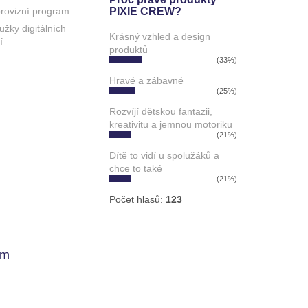
 provizní program
PIXIE CREW?
užky digitálních
Krásný vzhled a design
í
produktů
(33%)
Hravé a zábavné
(25%)
Rozvíjí dětskou fantazii,
kreativitu a jemnou motoriku
(21%)
Dítě to vidí u spolužáků a
chce to také
(21%)
Počet hlasů:
123
am