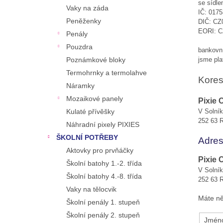
n
se sídl
Vaky na záda
e
IČ:
0175
Peněženky
DIČ: CZ
l
EORI: C
Penály
Pouzdra
bankovn
Poznámkové bloky
jsme pl
Termohrnky a termolahve
Kores
Náramky
Mozaikové panely
Pixie 
Kulaté přívěšky
V Solní
252 63 
Náhradní pixely PIXIES
ŠKOLNÍ POTŘEBY
Adres
Aktovky pro prvňáčky
Pixie 
Školní batohy 1.-2. třída
V Solní
Školní batohy 4.-8. třída
252 63 
Vaky na tělocvik
Máte ně
Školní penály 1. stupeň
Školní penály 2. stupeň
Jméno