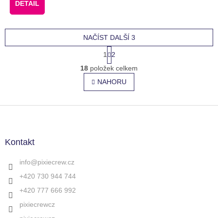
DETAIL
NAČÍST DALŠÍ 3
S
1
2
t
O
r
18
položek celkem
v
á
l
NAHORU
n
á
k
o
d
v
Z
a
á
c
á
n
í
p
í
p
a
Kontakt
r
t
v
í
info
@
pixiecrew.cz
k
y
+420 730 944 744
v
+420 777 666 992
ý
p
pixiecrewcz
i