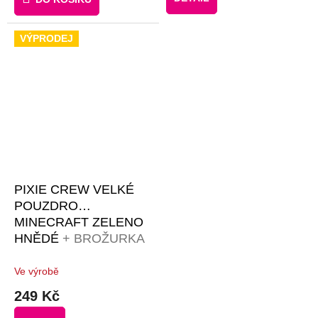
VÝPRODEJ
PIXIE CREW VELKÉ
POUZDRO
MINECRAFT ZELENO
HNĚDÉ
+ BROŽURKA
KREATIVNÍCH
NÁPADŮ + 50
Ve výrobě
ČERNÝCH PIXELŮ
249 Kč