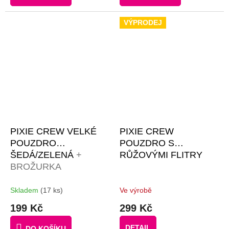
VÝPRODEJ
PIXIE CREW VELKÉ
PIXIE CREW
POUZDRO
POUZDRO S
ŠEDÁ/ZELENÁ
+
RŮŽOVÝMI FLITRY
BROŽURKA
KREATIVNÍCH
NÁPADŮ + 50
Skladem
(17 ks)
Ve výrobě
MALÝCH
199 Kč
299 Kč
RŮZNOBAREVNÝCH
PIXELŮ ZDARMA
DETAIL
DO KOŠÍKU