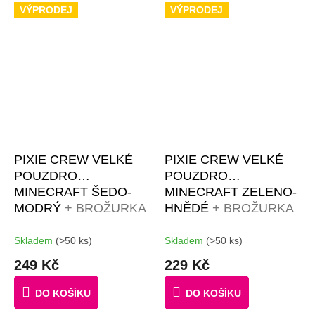
hvězdiček.
VÝPRODEJ
VÝPRODEJ
PIXIE CREW VELKÉ
PIXIE CREW VELKÉ
POUZDRO
POUZDRO
MINECRAFT ŠEDO-
MINECRAFT ZELENO-
MODRÝ
+ BROŽURKA
HNĚDÉ
+ BROŽURKA
KREATIVNÍCH
KREATIVNÍCH
NÁPADŮ + 50
NÁPADŮ + 50
Skladem
(>50 ks)
Skladem
(>50 ks)
MALÝCH
ČERNÝCH PIXELŮ
249 Kč
229 Kč
RŮZNOBAREVNÝCH
PIXELŮ
DO KOŠÍKU
DO KOŠÍKU