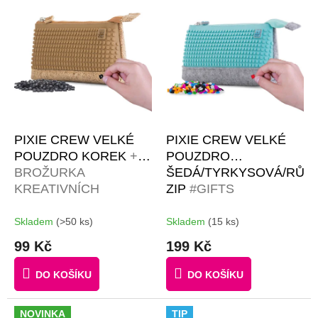
u
p
k
i
t
s
ů
p
r
o
d
u
k
PIXIE CREW VELKÉ
PIXIE CREW VELKÉ
t
POUZDRO KOREK
+
POUZDRO
ů
BROŽURKA
ŠEDÁ/TYRKYSOVÁ/RŮŽ
KREATIVNÍCH
ZIP
#GIFTS
NÁPADŮ + 50
#BROŽURKA
MALÝCH PIXELŮ
KREATIVNÍCH
Skladem
(>50 ks)
Skladem
(15 ks)
ZDARMA
NÁPADŮ | 50 MALÝCH
99 Kč
199 Kč
RŮZNOBAREVNÝCH
PIXELŮ ZDARMA
DO KOŠÍKU
DO KOŠÍKU
NOVINKA
TIP