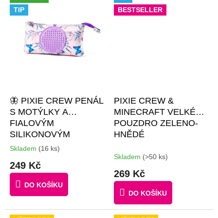
TIP
BESTSELLER
🦋 PIXIE CREW PENÁL
PIXIE CREW &
S MOTÝLKY A
MINECRAFT VELKÉ
FIALOVÝM
POUZDRO ZELENO-
SILIKONOVÝM
HNĚDÉ
PANELEM – SVĚTLÝ S
Skladem
(16 ks)
Průměrné
PASTELOVÝM
Skladem
(>50 ks)
hodnocení
249 Kč
DEKOREM
+
produktu
269 Kč
je
BROŽURKA
DO KOŠÍKU
4,7
KREATIVNÍCH
DO KOŠÍKU
z
NÁPADŮ + 30
5
MALÝCH
hvězdiček.