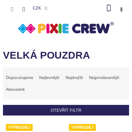
Přejít
NÁKU
na
CZK
obsah
KOŠÍK
VELKÁ POUZDRA
Ř
a
Doporučujeme
Nejlevnější
Nejdražší
Nejprodávanější
z
e
Abecedně
n
í
p
OTEVŘÍT FILTR
r
o
V
VÝPRODEJ
VÝPRODEJ
d
ý