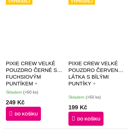
VÝPRODEJ
VÝPRODEJ
RŮZNOBAREVNÝCH
PIXELŮ ZDARMA
PIXIE CREW VELKÉ
PIXIE CREW VELKÉ
POUZDRO ČERNÉ S
POUZDRO ČERVENÁ
FUCHSIOVÝM
LÁTKA S BÍLÝMI
PUNTÍKEM
+
PUNTÍKY
+
BROŽURKA
BROŽURKA
Skladem
(>50 ks)
Průměrné
KREATIVNÍCH
KREATIVNÍCH
Skladem
(>50 ks)
hodnocení
249 Kč
NÁPADŮ + 50
NÁPADŮ + 50
produktu
199 Kč
je
MALÝCH
MALÝCH
DO KOŠÍKU
3,6
RŮZNOBAREVNÝCH
RŮZNOBAREVNÝCH
DO KOŠÍKU
z
PIXELŮ ZDARMA
PIXELŮ
5