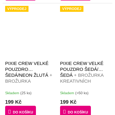
VÝPRODEJ
VÝPRODEJ
PIXIE CREW VELKÉ
PIXIE CREW VELKÉ
POUZDRO
POUZDRO ŠEDÁ/
ŠEDÁ/NEON ŽLUTÁ
+
ŠEDÁ
+ BROŽURKA
BROŽURKA
KREATIVNÍCH
KREATIVNÍCH
NÁPADŮ + 50
NÁPADŮ + 50
MALÝCH
Skladem
(25 ks)
Skladem
(>50 ks)
MALÝCH
RŮZNOBAREVNÝCH
199 Kč
199 Kč
RŮZNOBAREVNÝCH
PIXELŮ ZDARMA
PIXELŮ ZDARMA
DO KOŠÍKU
DO KOŠÍKU