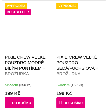
VÝPRODEJ
VÝPRODEJ
BESTSELLER
PIXIE CREW VELKÉ
PIXIE CREW VELKÉ
POUZDRO MODRÉ S
POUZDRO
BÍLÝM PUNTÍKEM
+
ŠEDÁ/FUCHSIOVÁ
+
BROŽURKA
BROŽURKA
KREATIVNÍCH
KREATIVNÍCH
NÁPADŮ + 50
NÁPADŮ + 50
Skladem
(>50 ks)
Skladem
(>50 ks)
MALÝCH PIXELŮ
MALÝCH
199 Kč
199 Kč
ZDARMA
RŮZNOBAREVNÝCH
PIXELŮ ZDARMA
DO KOŠÍKU
DO KOŠÍKU