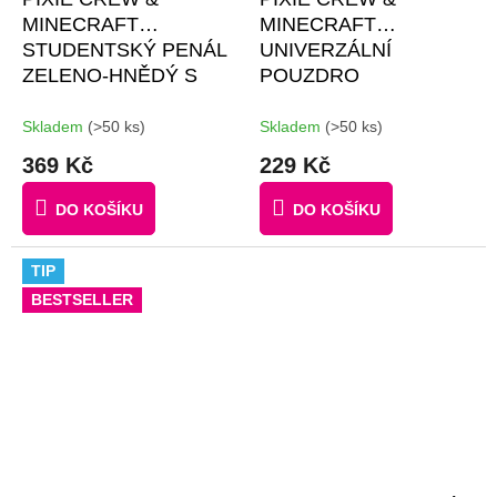
MINECRAFT
MINECRAFT
STUDENTSKÝ PENÁL
UNIVERZÁLNÍ
ZELENO-HNĚDÝ S
POUZDRO
MALÝM PANELEM
ZELENÁ/ZELENÁ
#GIFTS #BROŽURKA
Skladem
(>50 ks)
Skladem
(>50 ks)
KREATIVNÍCH
369 Kč
229 Kč
NÁPADŮ | 30 MALÝCH
ČERNÝCH PIXELŮ
DO KOŠÍKU
DO KOŠÍKU
ZDARMA
TIP
BESTSELLER