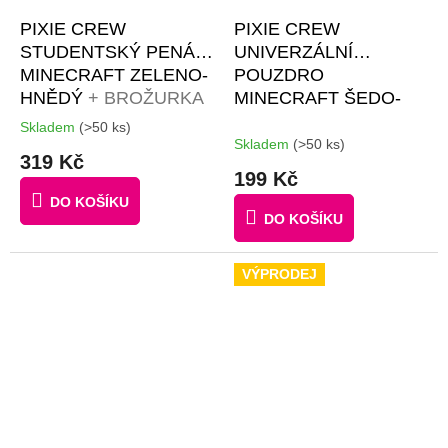
PIXIE CREW
PIXIE CREW
STUDENTSKÝ PENÁL
UNIVERZÁLNÍ
MINECRAFT ZELENO-
POUZDRO
HNĚDÝ
+ BROŽURKA
MINECRAFT ŠEDO-
KREATIVNÍCH
MODRÉ
Skladem
(>50 ks)
Průměrné
NÁPADŮ + 50 KS
Skladem
(>50 ks)
hodnocení
319 Kč
ČERNÝCH PIXELŮ
produktu
199 Kč
je
DO KOŠÍKU
4,0
DO KOŠÍKU
z
5
hvězdiček.
VÝPRODEJ