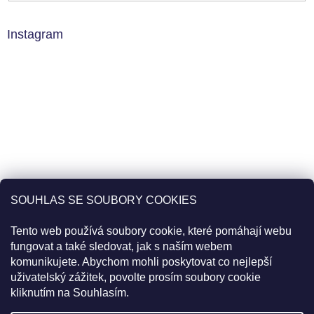
Instagram
SOUHLAS SE SOUBORY COOKIES
Tento web používá soubory cookie, které pomáhají webu
fungovat a také sledovat, jak s naším webem
komunikujete. Abychom mohli poskytovat co nejlepší
uživatelský zážitek, povolte prosím soubory cookie
Sledovat na Instagramu
kliknutím na Souhlasím.
Pro slevu 22% použijte v košíku kód
20PLUS2
Objednávky uskutečněné do 11:00 jsou expedované tentýž den.