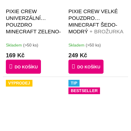
PIXIE CREW
PIXIE CREW VELKÉ
UNIVERZÁLNÍ
POUZDRO
POUZDRO
MINECRAFT ŠEDO-
MINECRAFT ZELENO-
MODRÝ
+ BROŽURKA
HNĚDÉ
#GIFTS
KREATIVNÍCH
#BROŽURKA
NÁPADŮ + 50
Skladem
(>50 ks)
Skladem
(>50 ks)
KREATIVNÍCH
MALÝCH
169 Kč
249 Kč
NÁPADŮ | 50KS
RŮZNOBAREVNÝCH
ČERNÝCH PIXELŮ
PIXELŮ
DO KOŠÍKU
DO KOŠÍKU
VÝPRODEJ
TIP
BESTSELLER