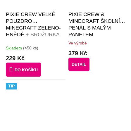
PIXIE CREW VELKÉ
PIXIE CREW &
POUZDRO
MINECRAFT ŠKOLNÍ
MINECRAFT ZELENO-
PENÁL S MALÝM
HNĚDÉ
+ BROŽURKA
PANELEM
KREATIVNÍCH
Ve výrobě
Průměrné
NÁPADŮ + 50
Skladem
(>50 ks)
hodnocení
379 Kč
ČERNÝCH PIXELŮ
produktu
229 Kč
je
DETAIL
3,4
DO KOŠÍKU
z
5
hvězdiček.
TIP