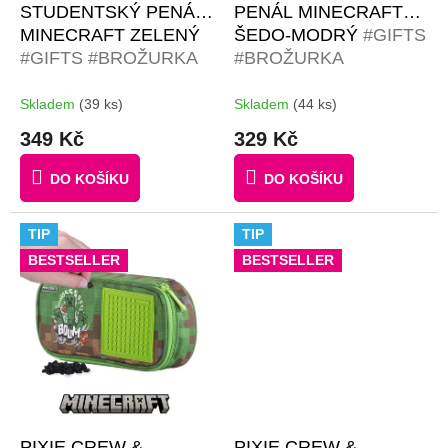
t
STUDENTSKÝ PENÁL
PENÁL MINECRAFT
ů
MINECRAFT ZELENÝ
ŠEDO-MODRÝ
#GIFTS
#GIFTS #BROŽURKA
#BROŽURKA
KREATIVNÍCH
KREATIVNÍCH
NÁPADŮ | 50 KS
NÁPADŮ | 50
Skladem
(39 ks)
Skladem
(44 ks)
ČERNÝCH PIXELŮ
ČERNÝCH PIXELŮ
349 Kč
329 Kč
DO KOŠÍKU
DO KOŠÍKU
TIP
TIP
BESTSELLER
BESTSELLER
PIXIE CREW &
PIXIE CREW &