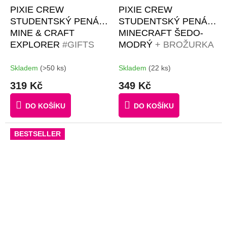
PIXIE CREW
PIXIE CREW
STUDENTSKÝ PENÁL
STUDENTSKÝ PENÁL
MINE & CRAFT
MINECRAFT ŠEDO-
EXPLORER
#GIFTS
MODRÝ
+ BROŽURKA
#50 MALÝCH
KREATIVNÍCH
ČERNÝCH PIXELŮ
NÁPADŮ + 50
Skladem
(>50 ks)
Skladem
(22 ks)
ČERNÝCH PIXELŮ
319 Kč
349 Kč
DO KOŠÍKU
DO KOŠÍKU
BESTSELLER