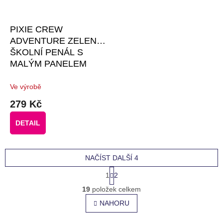
PIXIE CREW
ADVENTURE ZELENÝ
ŠKOLNÍ PENÁL S
MALÝM PANELEM
#GIFTS #30 KS
PIXELŮ
Ve výrobě
279 Kč
DETAIL
NAČÍST DALŠÍ 4
S
1
2
t
O
r
19
položek celkem
v
á
l
NAHORU
n
á
k
o
d