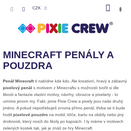
Přejít
NÁKU
na
CZK
obsah
KOŠÍK
MINECRAFT PENÁLY A
POUZDRA
Penál Minecraft
ti nabídne kde kdo. Ale kreativní, hravý a zábavný
pixelový penál
s motivem z Minecraftu s možností tvořit si dle
libosti a fantazie vlastní motivy, návrhy, obrazce a pixelarty - to
umíme jenom my. Fakt, jsme Pixie Crew a pixely jsou naše druhý
jméno. A pokud nepotřebuješ zrovna přímo penál, třeba se ti bude
hodit
pixelové pouzdro
na mobil, klíče, kartu na obědy nebo jiný
drobnosti, který nosíš do školy po kapsách. I ty máme v motivech
zelených kostek tak, jak je znáš ze hry Minecraft.