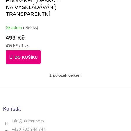
EDUPANEL (DESKA
ů
NA VYSKLÁDÁVÁNÍ)
TRANSPARENTNÍ
Skladem
(>50 ks)
499 Kč
Měrná
499 Kč / 1 ks
cena:
DO KOŠÍKU
1
položek celkem
O
v
l
Z
á
á
d
p
a
a
Kontakt
c
t
í
í
info
@
pixiecrew.cz
p
r
+420 730 944 744