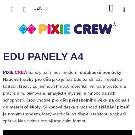
Přejít
NÁKU
na
CZK
obsah
KOŠÍK
EDU PANELY A4
PIXIE
CREW
panely patří mezi moderní
didaktické pomůcky
.
Naučné hračky pro děti
jako je náš Edu panel rozvíjí dětskou
fantazii, kreativitu, jemnou i hrubou motoriku, vnímání prostoru a
práci s ním, plánování, analytické myšlení a mnoho dalších
schopností. Jsou vhodné
pro děti předškolního věku na doma i
do mateřské školy
. Silikonová deska s možností
skládání pixelů
je novým trendem
, který vrací děti od displejů telefonů a tabletů
zpět ke klasickému rozvoji tradičním formou.