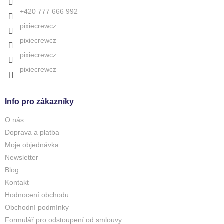
v
+420 777 666 992
k
y
pixiecrewcz
v
pixiecrewcz
ý
p
pixiecrewcz
i
s
pixiecrewcz
u
Info pro zákazníky
O nás
Doprava a platba
Moje objednávka
Newsletter
Blog
Kontakt
Hodnocení obchodu
Obchodní podmínky
Formulář pro odstoupení od smlouvy