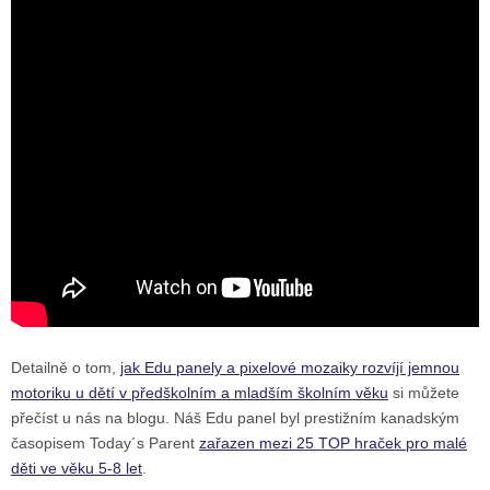
Detailně o tom,
jak Edu panely a pixelové mozaiky rozvíjí jemnou
motoriku u dětí v předškolním a mladším školním věku
si můžete
přečíst u nás na blogu. Náš Edu panel byl prestižním kanadským
časopisem Today´s Parent
zařazen mezi 25 TOP hraček pro malé
děti ve věku 5-8 let
.