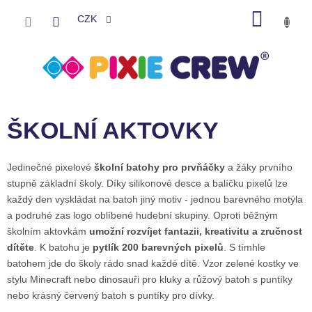
Přejít
NÁKU
na
CZK
obsah
KOŠÍK
ŠKOLNÍ AKTOVKY
Jedinečné pixelové
školní batohy pro prvňáčky
a žáky prvního
stupně základní školy. Díky silikonové desce a balíčku pixelů lze
každý den vyskládat na batoh jiný motiv - jednou barevného motýla
a podruhé zas logo oblíbené hudební skupiny. Oproti běžným
školním aktovkám
umožní rozvíjet fantazii, kreativitu a zručnost
dítěte
. K batohu je
pytlík 200 barevných pixelů
. S tímhle
batohem jde do školy rádo snad každé dítě. Vzor zelené kostky ve
stylu Minecraft nebo dinosauři pro kluky a růžový batoh s puntíky
nebo krásný červený batoh s puntíky pro dívky.