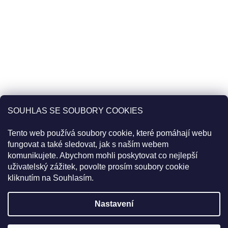
SOUHLAS SE SOUBORY COOKIES
Tento web používá soubory cookie, které pomáhají webu
fungovat a také sledovat, jak s naším webem
komunikujete. Abychom mohli poskytovat co nejlepší
uživatelský zážitek, povolte prosím soubory cookie
Sledovat na Instagramu
kliknutím na Souhlasím.
Pro slevu 22% použijte v košíku kód
20PLUS2
Objednávky uskutečněné do 11:00 jsou expedované tentýž den.
Nastavení
Vytvořil Shoptet