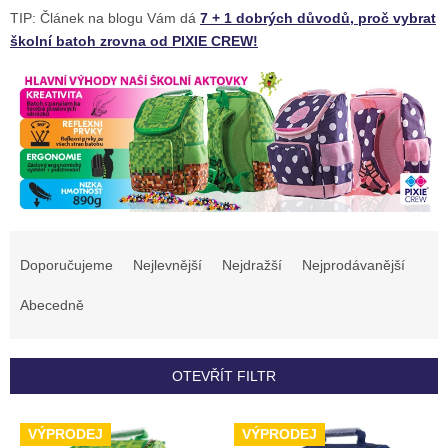
TIP: Článek na blogu Vám dá
7 + 1 dobrých důvodů, proč vybrat
školní batoh zrovna od PIXIE CREW!
Ř
a
Doporučujeme
Nejlevnější
Nejdražší
Nejprodávanější
z
e
Abecedně
n
í
p
OTEVŘÍT FILTR
r
o
V
VÝPRODEJ
VÝPRODEJ
d
ý