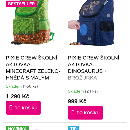
u
BESTSELLER
p
k
i
t
s
ů
p
r
o
d
u
k
PIXIE CREW ŠKOLNÍ
PIXIE CREW ŠKOLNÍ
t
AKTOVKA
AKTOVKA
ů
MINECRAFT ZELENO-
DINOSAURUS
+
HNĚDÁ S MALÝM
BROŽURKA
PANELEM
+
KREATIVNÍCH
Skladem
(>50 ks)
Průměrné
BROŽURKA
NÁPADŮ + 50
Skladem
(24 ks)
hodnocení
1 290 Kč
KREATIVNÍCH
MALÝCH
produktu
999 Kč
je
NÁPADŮ + 50 KS
RŮZNOBAREVNÝCH
DO KOŠÍKU
3,9
ČERNÝCH PIXELŮ
PIXELŮ + 10 MALÝCH
DO KOŠÍKU
z
PIXELŮ S PÍSMENY +
5
4 MULTIPIXELY S
hvězdiček.
NOVINKA
TIP