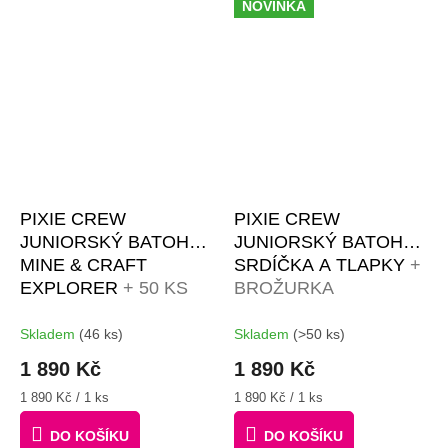
NOVINKA
PIXIE CREW
PIXIE CREW
JUNIORSKÝ BATOH
JUNIORSKÝ BATOH
MINE & CRAFT
SRDÍČKA A TLAPKY
+
EXPLORER
+ 50 KS
BROŽURKA
PIXELŮ
KREATIVNÍCH
NÁPADŮ + 50 KS
Skladem
(46 ks)
Skladem
(>50 ks)
PIXELŮ
1 890 Kč
1 890 Kč
Měrná
Měrná
1 890 Kč / 1 ks
1 890 Kč / 1 ks
cena:
cena:
DO KOŠÍKU
DO KOŠÍKU