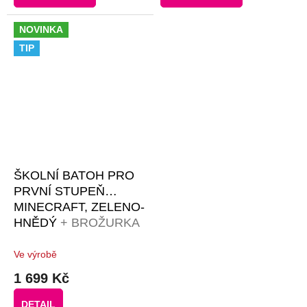
NOVINKA
TIP
ŠKOLNÍ BATOH PRO
PRVNÍ STUPEŇ
MINECRAFT, ZELENO-
HNĚDÝ
+ BROŽURKA
KREATIVNÍCH
NÁPADŮ + 30 KS
Ve výrobě
ČERNÝCH PIXELŮ
1 699 Kč
DETAIL