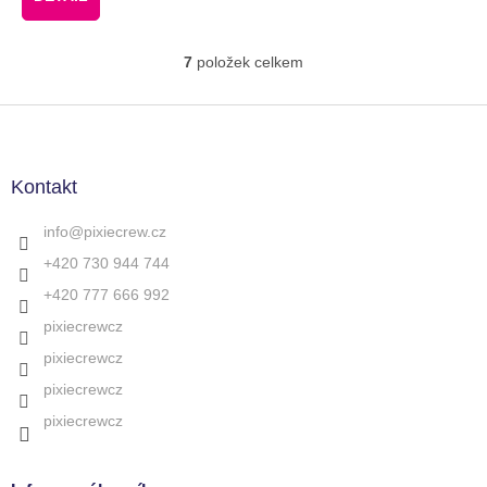
7
položek celkem
O
v
l
Z
á
á
d
p
a
a
Kontakt
c
t
í
í
info
@
pixiecrew.cz
p
r
+420 730 944 744
v
+420 777 666 992
k
y
pixiecrewcz
v
pixiecrewcz
ý
p
pixiecrewcz
i
s
pixiecrewcz
u