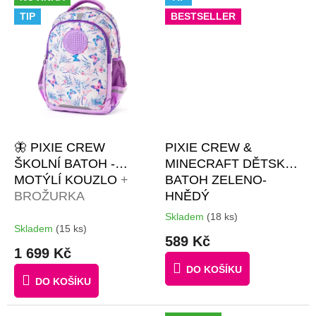
OBRÁZKY
TIP
BESTSELLER
🦋 PIXIE CREW
PIXIE CREW &
ŠKOLNÍ BATOH -
MINECRAFT DĚTSKÝ
MOTÝLÍ KOUZLO
+
BATOH ZELENO-
BROŽURKA
HNĚDÝ
KREATIVNÍCH
Skladem
(18 ks)
Průměrné
NÁPADŮ + 30 KS
Skladem
(15 ks)
hodnocení
589 Kč
ČERNÝCH PIXELŮ
produktu
1 699 Kč
je
DO KOŠÍKU
3,9
DO KOŠÍKU
z
5
hvězdiček.