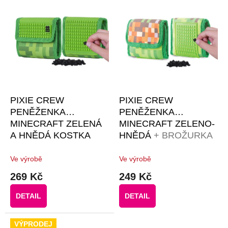
u
p
k
i
t
s
ů
p
r
o
d
u
k
PIXIE CREW
PIXIE CREW
t
PENĚŽENKA
PENĚŽENKA
ů
MINECRAFT ZELENÁ
MINECRAFT ZELENO-
A HNĚDÁ KOSTKA
HNĚDÁ
+ BROŽURKA
KREATIVNÍCH
NÁPADŮ + 30 KS
Ve výrobě
Ve výrobě
ČERNÝCH PIXELŮ
269 Kč
249 Kč
DETAIL
DETAIL
VÝPRODEJ