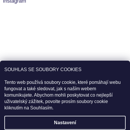
Instagram
SOUHLAS SE SOUBORY COOKIES
Tento web používá soubory cookie, které pomáhají webu
fungovat a také sledovat, jak s naším webem
komunikujete. Abychom mohli poskytovat co nejlepší
uživatelský zážitek, povolte prosím soubory cookie
Sledovat na Instagramu
kliknutím na Souhlasím.
Pro slevu 22% použijte v košíku kód
20PLUS2
Objednávky uskutečněné do 11:00 jsou expedované tentýž den.
Nastavení
Vytvořil Shoptet