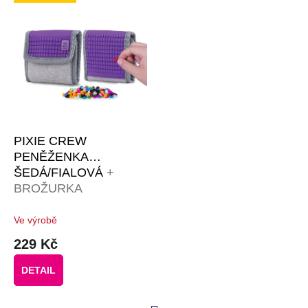
PIXIE CREW
PENĚŽENKA
ŠEDÁ/FIALOVÁ
+
BROŽURKA
KREATIVNÍCH
NÁPADŮ + 50
Ve výrobě
MALÝCH
229 Kč
RŮZNOBAREVNÝCH
PIXELŮ ZDARMA
DETAIL