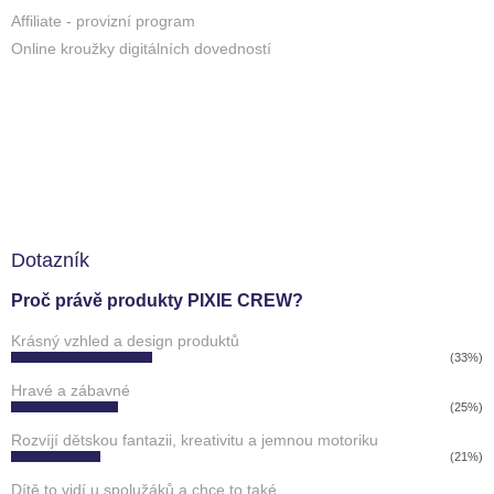
Affiliate - provizní program
Online kroužky digitálních dovedností
Dotazník
Proč právě produkty PIXIE CREW?
Krásný vzhled a design produktů
(33%)
Hravé a zábavné
(25%)
Rozvíjí dětskou fantazii, kreativitu a jemnou motoriku
(21%)
Dítě to vidí u spolužáků a chce to také