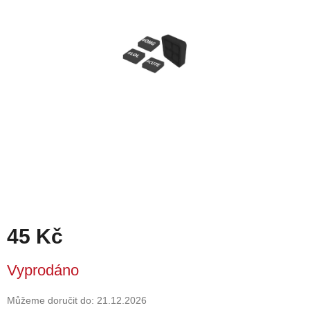
45 Kč
Měrná
Vyprodáno
cena:
Můžeme doručit do:
21.12.2026