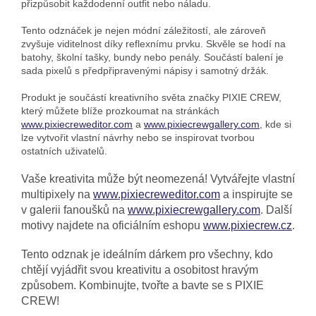
přizpůsobit každodenní outfit nebo náladu.
Tento odznáček je nejen módní záležitostí, ale zároveň
zvyšuje viditelnost díky reflexnímu prvku. Skvěle se hodí na
batohy, školní tašky, bundy nebo penály. Součástí balení je
sada pixelů s předpřipravenými nápisy i samotný držák.
Produkt je součástí kreativního světa značky PIXIE CREW,
který můžete blíže prozkoumat na stránkách
www.pixiecreweditor.com
a
www.pixiecrewgallery.com
, kde si
lze vytvořit vlastní návrhy nebo se inspirovat tvorbou
ostatních uživatelů.
Vaše kreativita může být neomezená! Vytvářejte vlastní
multipixely na
www.pixiecreweditor.com
a inspirujte se
v galerii fanoušků na
www.pixiecrewgallery.com
. Další
motivy najdete na oficiálním eshopu
www.pixiecrew.cz
.
Tento odznak je ideálním dárkem pro všechny, kdo
chtějí vyjádřit svou kreativitu a osobitost hravým
způsobem. Kombinujte, tvořte a bavte se s PIXIE
CREW!