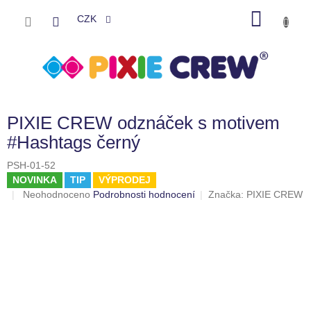
Přejít
NÁKU
na
CZK
obsah
KOŠÍK
PIXIE CREW odznáček s motivem
#Hashtags černý
PSH-01-52
NOVINKA
TIP
VÝPRODEJ
Průměrné
Neohodnoceno
Podrobnosti hodnocení
Značka:
PIXIE CREW
hodnocení
produktu
je
0,0
z
5
hvězdiček.