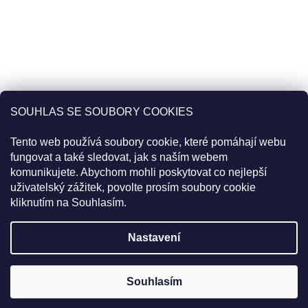
SOUHLAS SE SOUBORY COOKIES
Tento web používá soubory cookie, které pomáhají webu
fungovat a také sledovat, jak s naším webem
komunikujete. Abychom mohli poskytovat co nejlepší
uživatelský zážitek, povolte prosím soubory cookie
Sledovat na Instagramu
kliknutím na Souhlasím.
Pro slevu 22% použijte v košíku kód
20PLUS2
Objednávky uskutečněné do 11:00 jsou expedované tentýž den.
Nastavení
Vytvořil Shoptet
Souhlasím
Copyright 2026
PIXIE CREW
. Všechna práva vyhrazena.