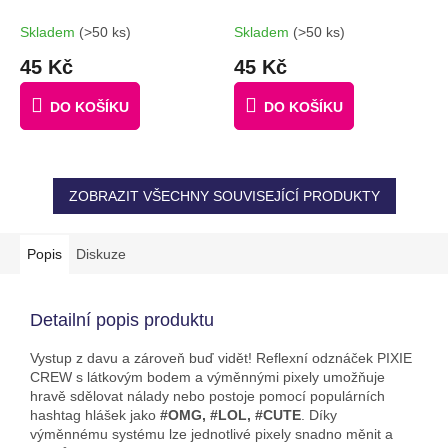
RŮŽOVÝ
Skladem
(>50 ks)
Skladem
(>50 ks)
45 Kč
45 Kč
DO KOŠÍKU
DO KOŠÍKU
ZOBRAZIT VŠECHNY SOUVISEJÍCÍ PRODUKTY
Popis
Diskuze
Detailní popis produktu
Vystup z davu a zároveň buď vidět! Reflexní odznáček PIXIE
CREW s látkovým bodem a výměnnými pixely umožňuje
hravě sdělovat nálady nebo postoje pomocí populárních
hashtag hlášek jako
#OMG, #LOL, #CUTE
. Díky
výměnnému systému lze jednotlivé pixely snadno měnit a