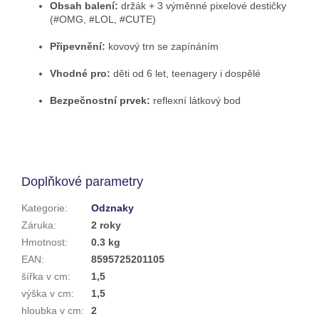
Obsah balení:
držák + 3 výměnné pixelové destičky
(#OMG, #LOL, #CUTE)
Připevnění:
kovový trn se zapínáním
Vhodné pro:
děti od 6 let, teenagery i dospělé
Bezpečnostní prvek:
reflexní látkový bod
Doplňkové parametry
Kategorie
:
Odznaky
Záruka
:
2 roky
Hmotnost
:
0.3 kg
EAN
:
8595725201105
šířka v cm
:
1,5
výška v cm
:
1,5
hloubka v cm
:
2