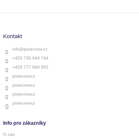
Z
á
p
a
Kontakt
t
í
info
@
pixiecrew.cz
+420 730 944 744
+420 777 666 992
pixiecrewcz
pixiecrewcz
pixiecrewcz
pixiecrewcz
Info pro zákazníky
O nás