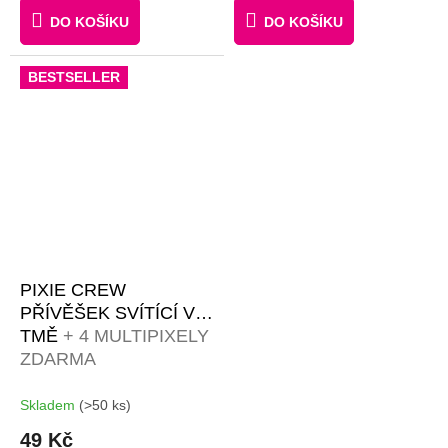
MALÝCH PIXELŮ
DO KOŠÍKU
DO KOŠÍKU
ZDARMA
BESTSELLER
PIXIE CREW
PŘÍVĚŠEK SVÍTÍCÍ VE
TMĚ
+ 4 MULTIPIXELY
ZDARMA
Skladem
(>50 ks)
49 Kč