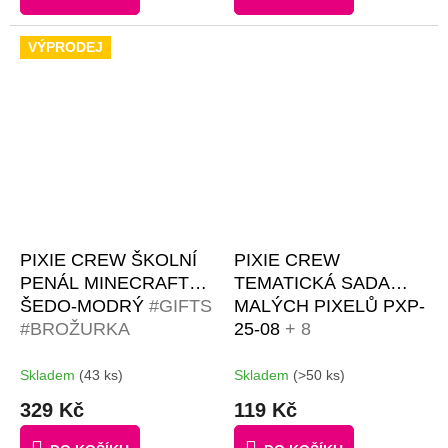
ČERNÝCH PIXELŮ
z
z
5
5
VÝPRODEJ
hvězdiček.
hvězdiček.
PIXIE CREW ŠKOLNÍ
PIXIE CREW
PENÁL MINECRAFT
TEMATICKÁ SADA
ŠEDO-MODRÝ
#GIFTS
MALÝCH PIXELŮ PXP-
#BROŽURKA
25-08
+ 8
KREATIVNÍCH
TÉMATICKÝCH
NÁPADŮ | 50
OBRÁZKŮ JAKO
Skladem
(43 ks)
Skladem
(>50 ks)
ČERNÝCH PIXELŮ
PŘEDLOHA
329 Kč
119 Kč