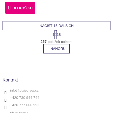
DO KOŠÍKU
NAČÍST 15 DALŠÍCH
S
1
18
t
O
r
257
položek celkem
v
á
l
NAHORU
n
á
k
o
d
v
Z
a
á
c
á
n
í
p
í
p
a
Kontakt
r
t
v
í
info
@
pixiecrew.cz
k
y
+420 730 944 744
v
+420 777 666 992
ý
p
pixiecrewcz