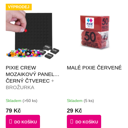
p
VÝPRODEJ
r
o
d
u
k
t
ů
PIXIE CREW
MALÉ PIXIE ČERVENÉ
MOZAIKOVÝ PANEL
ČERNÝ ČTVEREC
+
BROŽURKA
KREATIVNÍCH
NÁPADŮ + 4
Skladem
(>50 ks)
Skladem
(5 ks)
MULTIPIXELY + 60
79 Kč
29 Kč
MALÝCH PIXELŮ
ZDARMA
DO KOŠÍKU
DO KOŠÍKU