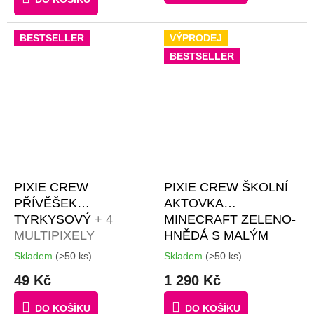
z
5
hvězdiček.
BESTSELLER
VÝPRODEJ
BESTSELLER
PIXIE CREW
PIXIE CREW ŠKOLNÍ
PŘÍVĚŠEK
AKTOVKA
TYRKYSOVÝ
+ 4
MINECRAFT ZELENO-
MULTIPIXELY
HNĚDÁ S MALÝM
ZDARMA
PANELEM
+
Skladem
(>50 ks)
Skladem
(>50 ks)
Průměrné
Průměrné
BROŽURKA
hodnocení
hodnocení
49 Kč
1 290 Kč
KREATIVNÍCH
produktu
produktu
je
je
NÁPADŮ + 50 KS
DO KOŠÍKU
DO KOŠÍKU
5,0
3,9