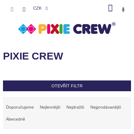
Přejít
NÁKU
na
CZK
obsah
KOŠÍK
V
ý
PIXIE CREW
p
i
s
p
r
OTEVŘÍT FILTR
o
d
Ř
u
a
Doporučujeme
Nejlevnější
Nejdražší
Nejprodávanější
k
z
t
e
Abecedně
ů
n
í