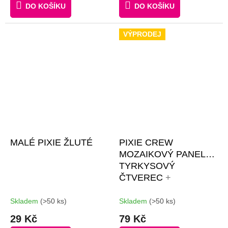
DO KOŠÍKU
DO KOŠÍKU
VÝPRODEJ
MALÉ PIXIE ŽLUTÉ
PIXIE CREW
MOZAIKOVÝ PANEL
TYRKYSOVÝ
ČTVEREC
+
BROŽURKA
KREATIVNÍCH
Skladem
(>50 ks)
Skladem
(>50 ks)
NÁPADŮ + 4
29 Kč
79 Kč
MULTIPIXELY + 60