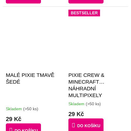
BESTSELLER
MALÉ PIXIE TMAVĚ
PIXIE CREW &
ŠEDÉ
MINECRAFT
NÁHRADNÍ
MULTIPIXELY
Skladem
(>50 ks)
Průměrné
Skladem
(>50 ks)
hodnocení
29 Kč
produktu
29 Kč
je
DO KOŠÍKU
4,5
DO KOŠÍKU