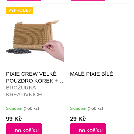
VÝPRODEJ
PIXIE CREW VELKÉ
MALÉ PIXIE BÍLÉ
POUZDRO KOREK
+
BROŽURKA
KREATIVNÍCH
NÁPADŮ + 50
MALÝCH PIXELŮ
Skladem
(>50 ks)
Skladem
(>50 ks)
ZDARMA
99 Kč
29 Kč
DO KOŠÍKU
DO KOŠÍKU