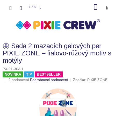
Přejít
NÁKU
na
CZK
obsah
KOŠÍK
🦋 Sada 2 mazacích gelových per
PIXIE ZONE – fialovo-růžový motiv s
motýly
PX-01-36AH
NOVINKA
TIP
BESTSELLER
Průměrné
2 hodnocení
Podrobnosti hodnocení
Značka:
PIXIE ZONE
hodnocení
produktu
je
5,0
z
5
hvězdiček.