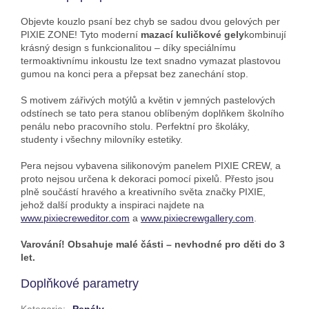
Objevte kouzlo psaní bez chyb se sadou dvou gelových per
PIXIE ZONE! Tyto moderní
mazací kuličkové gely
kombinují
krásný design s funkcionalitou – díky speciálnímu
termoaktivnímu inkoustu lze text snadno vymazat plastovou
gumou na konci pera a přepsat bez zanechání stop.
S motivem zářivých motýlů a květin v jemných pastelových
odstínech se tato pera stanou oblíbeným doplňkem školního
penálu nebo pracovního stolu. Perfektní pro školáky,
studenty i všechny milovníky estetiky.
Pera nejsou vybavena silikonovým panelem PIXIE CREW, a
proto nejsou určena k dekoraci pomocí pixelů. Přesto jsou
plně součástí hravého a kreativního světa značky PIXIE,
jehož další produkty a inspiraci najdete na
www.pixiecreweditor.com
a
www.pixiecrewgallery.com
.
Varování! Obsahuje malé části – nevhodné pro děti do 3
let.
Doplňkové parametry
Kategorie
:
Penály