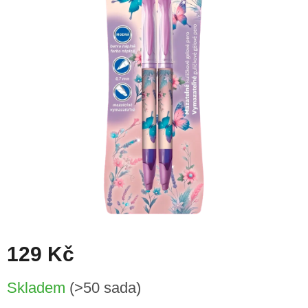
129 Kč
Měrná
Skladem
(>50 sada)
cena: