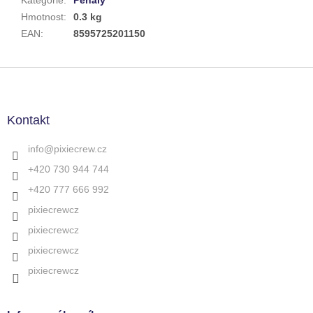
Hmotnost
:
0.3 kg
EAN
:
8595725201150
Z
á
p
a
Kontakt
t
í
info
@
pixiecrew.cz
+420 730 944 744
+420 777 666 992
pixiecrewcz
pixiecrewcz
pixiecrewcz
pixiecrewcz