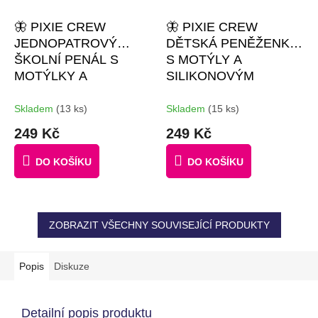
🦋 PIXIE CREW
🦋 PIXIE CREW
JEDNOPATROVÝ
DĚTSKÁ PENĚŽENKA
ŠKOLNÍ PENÁL S
S MOTÝLY A
MOTÝLKY A
SILIKONOVÝM
SILIKONOVÝM
PANELEM
#GIFTS #30
PANELEM
#GIFTS
KS PIXELŮ
Skladem
(13 ks)
Skladem
(15 ks)
#BROŽURKA
249 Kč
249 Kč
KREATIVNÍCH
NÁPADŮ | 30 MALÝCH
DO KOŠÍKU
DO KOŠÍKU
PIXELŮ ZDARMA
ZOBRAZIT VŠECHNY SOUVISEJÍCÍ PRODUKTY
Popis
Diskuze
Detailní popis produktu