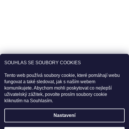
SOUHLAS SE SOUBORY COOKIES
Tento web používá soubory cookie, které pomáhají webu
fungovat a také sledovat, jak s naším webem
komunikujete. Abychom mohli poskytovat co nejlepší
uživatelský zážitek, povolte prosím soubory cookie
Sledovat na Instagramu
kliknutím na Souhlasím.
Pro slevu 22% použijte v košíku kód
20PLUS2
Objednávky uskutečněné do 11:00 jsou expedované tentýž den.
Nastavení
Vytvořil Shoptet