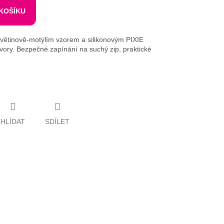
 KOŠÍKU
květinově-motýlím vzorem a silikonovým PIXIE
tvory. Bezpečné zapínání na suchý zip, praktické
HLÍDAT
SDÍLET