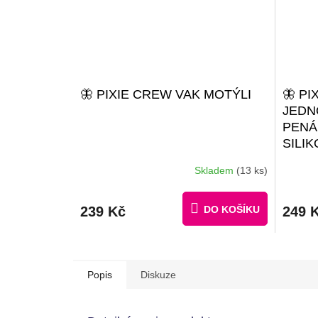
🦋 PIXIE CREW VAK MOTÝLI
🦋 PI
JEDN
PENÁ
SILI
#GIF
Skladem
(13 ks)
KREA
MALÝ
239 Kč
DO KOŠÍKU
249 
Popis
Diskuze