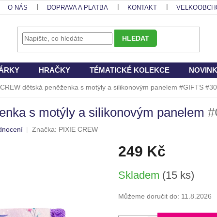
O NÁS
DOPRAVA A PLATBA
KONTAKT
VELKOOBCH
HLEDAT
ÁRKY
HRAČKY
TÉMATICKÉ KOLEKCE
NOVIN
 CREW dětská peněženka s motýly a silikonovým panelem
#GIFTS #30 
nka s motýly a silikonovým panelem
#
dnocení
Značka:
PIXIE CREW
249 Kč
Měrná
Skladem
(15 ks)
cena:
Můžeme doručit do:
11.8.2026