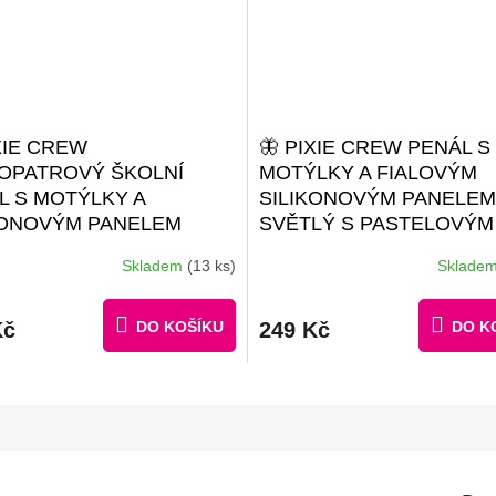
XIE CREW
🦋 PIXIE CREW PENÁL S
OPATROVÝ ŠKOLNÍ
MOTÝLKY A FIALOVÝM
L S MOTÝLKY A
SILIKONOVÝM PANELEM
KONOVÝM PANELEM
SVĚTLÝ S PASTELOVÝM
TS #BROŽURKA
DEKOREM
+ BROŽURKA
Skladem
(13 ks)
Sklade
Průměrné
TIVNÍCH NÁPADŮ | 30
KREATIVNÍCH NÁPADŮ +
hodnocení
CH PIXELŮ ZDARMA
MALÝCH RŮZNOBAREV
produktu
PIXELŮ ZDARMA
Kč
DO KOŠÍKU
249 Kč
DO K
je
4,7
z
5
hvězdiček.