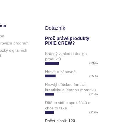
áce
Dotazník
od
Proč právě produkty
 provizní program
PIXIE CREW?
užky digitálních
Krásný vzhled a design
í
produktů
(33%)
Hravé a zábavné
(25%)
Rozvíjí dětskou fantazii,
kreativitu a jemnou motoriku
(21%)
Dítě to vidí u spolužáků a
chce to také
(21%)
Počet hlasů:
123