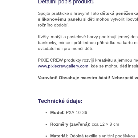
Detailní popis produktu
Spojte praktické s hravým! Tato
dětská peněženk
silikonovému panelu
si děti mohou vytvořit libov
ročního období.
Květy, motýli a pastelové barvy podtrhují jemný des
bankovky, mince i průhlednou přihrádku na kartu 
ovladatelné i pro menší děti.
PIXIE CREW produkty rozvíjí kreativitu a jemnou m
www.pixiecrewgallery.com
, kde se mohou děti inspir
Varování! Obsahuje maestro části! Nebezpečí v
Technické údaje:
Model:
PXA-10-36
Rozměry (zavřená):
cca 12 × 9 cm
Materiál:
Odolná textilie s vnitřní podšívkou