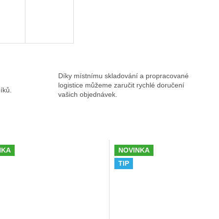
Díky místnímu skladování a propracované
logistice můžeme zaručit rychlé doručení
íků.
vašich objednávek.
NKA
NOVINKA
TIP