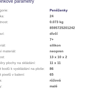
lňkové parametry
gorie
:
Peněženky
ka
:
24
nost
:
0.073 kg
:
8595725201242
aví
:
dívčí
7+
riál
:
silikon
ní materiál
:
neopren
ost
:
13 x 10 x 2
ěry plochy na skládání
:
11 x 11
t bodů k vyskládání na ploše
:
86
 pixelů v balení
:
65
a
:
růžová
y
:
malé