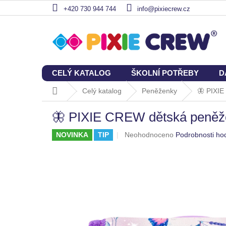
Přejít
+420 730 944 744
info@pixiecrew.cz
na
obsah
CELÝ KATALOG
ŠKOLNÍ POTŘEBY
D
Domů
Celý katalog
Peněženky
🦋 PIXIE
🦋 PIXIE CREW dětská peněže
Průměrné
NOVINKA
TIP
Neohodnoceno
Podrobnosti ho
hodnocení
produktu
je
0,0
z
5
hvězdiček.