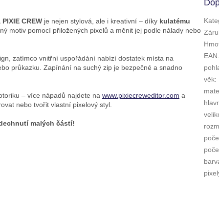
Dop
Kate
a PIXIE CREW
je nejen stylová, ale i kreativní – díky
kulatému
olný motiv pomocí přiložených pixelů a měnit jej podle nálady nebo
Záru
Hmot
EAN
ign, zatímco vnitřní uspořádání nabízí dostatek místa na
nebo průkazku. Zapínání na suchý zip je bezpečné a snadno
pohl
věk
:
mate
otoriku – více nápadů najdete na
www.pixiecreweditor.com
a
hlav
ovat nebo tvořit vlastní pixelový styl.
velik
dechnutí malých částí!
rozm
poče
počet
barv
pixel