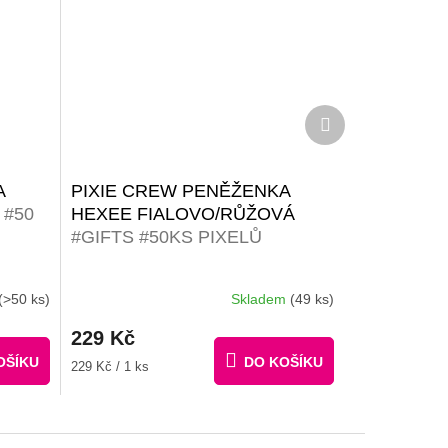
Další
produkt
A
PIXIE CREW PENĚŽENKA
 #50
HEXEE FIALOVO/RŮŽOVÁ
#GIFTS #50KS PIXELŮ
(>50 ks)
Skladem
(49 ks)
229 Kč
OŠÍKU
DO KOŠÍKU
Měrná
229 Kč / 1 ks
cena: