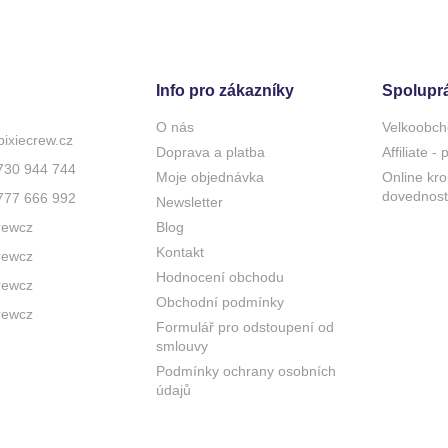
Info pro zákazníky
Spolupr
O nás
Velkoobch
pixiecrew.cz
Doprava a platba
Affiliate -
730 944 744
Moje objednávka
Online kro
dovednost
777 666 992
Newsletter
rewcz
Blog
Kontakt
rewcz
Hodnocení obchodu
rewcz
Obchodní podmínky
rewcz
Formulář pro odstoupení od
smlouvy
Podmínky ochrany osobních
údajů