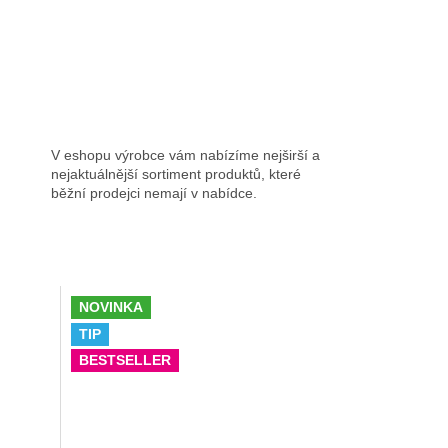
V eshopu výrobce vám nabízíme nejširší a
nejaktuálnější sortiment produktů, které
běžní prodejci nemají v nabídce.
NOVINKA
TIP
BESTSELLER