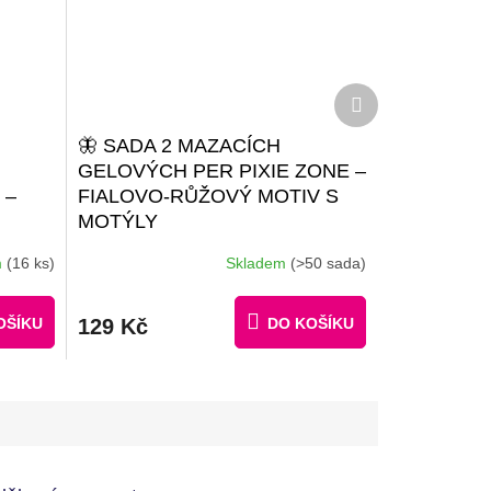
Další
produkt
🦋 SADA 2 MAZACÍCH
GELOVÝCH PER PIXIE ZONE –
 –
FIALOVO-RŮŽOVÝ MOTIV S
MOTÝLY
m
(16 ks)
Skladem
(>50 sada)
Průměrné
 30
hodnocení
NÝCH
produktu
OŠÍKU
129 Kč
DO KOŠÍKU
je
5,0
z
5
hvězdiček.