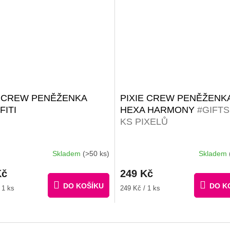
E CREW PENĚŽENKA
PIXIE CREW PENĚŽENK
FITI
HEXA HARMONY
#GIFTS
KS PIXELŮ
Skladem
(>50 ks)
Skladem
Kč
249 Kč
DO KOŠÍKU
DO K
Měrná
 1 ks
249 Kč / 1 ks
cena: