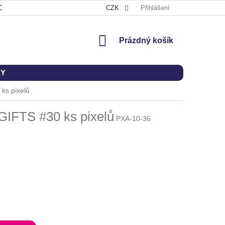
OD
CZK
Přihlášení
NÁKUPNÍ
Prázdný košík
KOŠÍK
KY
ks pixelů
GIFTS #30 ks pixelů
PXA-10-36