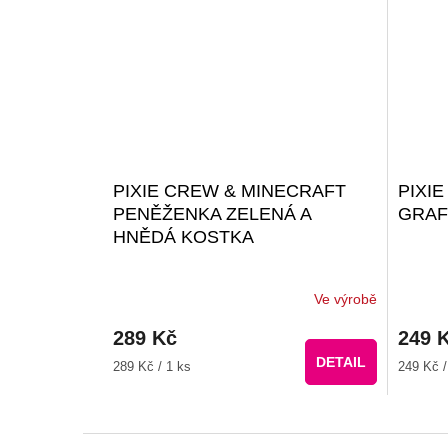
PIXIE CREW & MINECRAFT
PIXI
PENĚŽENKA ZELENÁ A
GRAF
HNĚDÁ KOSTKA
Ve výrobě
289 Kč
249 
DETAIL
Měrná
Měrná
289 Kč / 1 ks
249 Kč /
cena:
cena:
Z