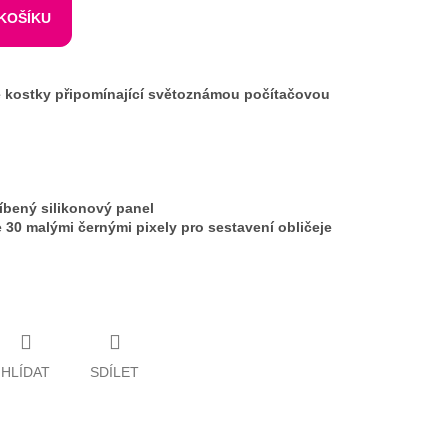
 KOŠÍKU
kostky připomínající světoznámou počítačovou
íbený silikonový panel
 30 malými černými pixely pro sestavení obličeje
HLÍDAT
SDÍLET