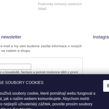
Podmínky ochrany osobních
údajů
 newsletter
Instagr
j e-mail a my vám budeme zasílat informace o nových
h na našem e-shopu.
 o kreativitě, fantazii a jemné motorice dětí z první
ozornění na nové články z našeho blogu.
nete slevu, akci, dopravu zdarma ani novinky.
SE SOUBORY COOKIES
S
 e-mailu souhlasíte s
podmínkami ochrany
 údajů
oužívá soubory cookie, které pomáhají webu fungovat a
Sled
at, jak s naším webem komunikujete. Abychom mohli
ÁSIT SE
o nejlepší uživatelský zážitek, povolte prosím soubory