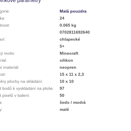
lňkové parametry
gorie
:
Malá pouzdra
ka
:
24
nost
:
0.065 kg
:
0702811692640
aví
:
chlapecké
5+
ký motiv
:
Minecraft
riál
:
silikon
ní materiál
:
neopren
ost
:
15 x 11 x 2,3
ěry plochy na skládání
:
10 x 10
t bodů k vyskládání na ploše
:
97
 pixelů v balení
:
50
a
:
šedo / modrá
y
:
malé