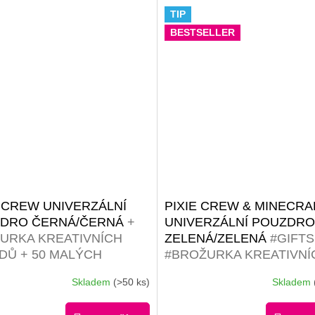
TIP
BESTSELLER
E CREW UNIVERZÁLNÍ
PIXIE CREW & MINECRA
DRO ČERNÁ/ČERNÁ
+
UNIVERZÁLNÍ POUZDRO
URKA KREATIVNÍCH
ZELENÁ/ZELENÁ
#GIFTS
DŮ + 50 MALÝCH
#BROŽURKA KREATIVNÍ
OBAREVNÝCH PIXELŮ
NÁPADŮ | 30 MALÝCH
Skladem
(>50 ks)
Skladem
RMA
ČERNÝCH PIXELŮ ZDA