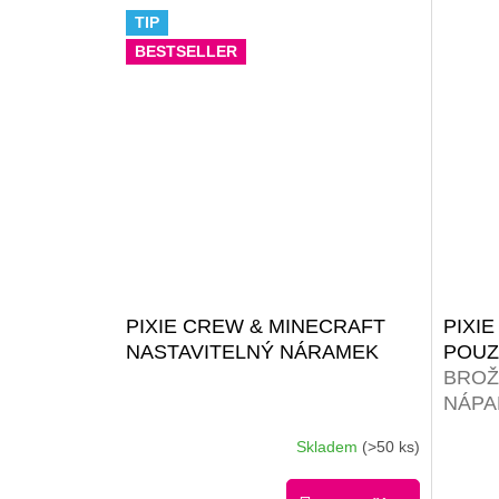
TIP
BESTSELLER
PIXIE CREW & MINECRAFT
PIXI
NASTAVITELNÝ NÁRAMEK
POUZ
BROŽ
NÁPA
RŮZN
Skladem
(>50 ks)
Průměrné
ZDA
hodnocení
produktu