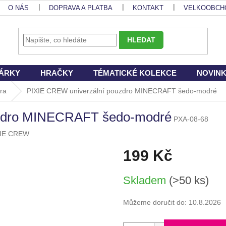
O NÁS
DOPRAVA A PLATBA
KONTAKT
VELKOOBCH
HLEDAT
ÁRKY
HRAČKY
TÉMATICKÉ KOLEKCE
NOVIN
ra
PIXIE CREW univerzální pouzdro MINECRAFT šedo-modré
uzdro MINECRAFT šedo-modré
PXA-08-68
XIE CREW
199 Kč
Měrná
Skladem
(>50 ks)
cena:
Můžeme doručit do:
10.8.2026