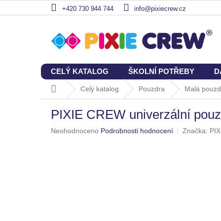
Přejít
+420 730 944 744
info@pixiecrew.cz
na
obsah
CELÝ KATALOG
ŠKOLNÍ POTŘEBY
D
Domů
Celý katalog
Pouzdra
Malá pouzd
PIXIE CREW univerzální po
Průměrné
Neohodnoceno
Podrobnosti hodnocení
Značka:
PI
hodnocení
produktu
je
0,0
z
5
hvězdiček.