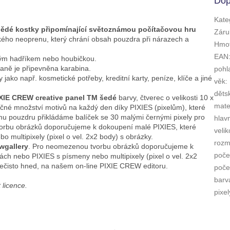
Dop
Kate
nědé kostky připomínající světoznámou počítačovou hru
Záru
ckého neoprenu, který chrání obsah pouzdra při nárazech a
Hmot
EAN
hkým hadříkem nebo houbičkou.
traně je připevněna karabina.
pohl
 jako např. kosmetické potřeby, kreditní karty, peníze, klíče a jiné
věk
:
děts
IXIE CREW creative panel TM šedé
barvy, čtverec o velikosti 10 x
mate
ečné množství motivů na každý den díky PIXIES (pixelům), které
mu pouzdru přikládáme balíček se 30 malými černými pixely pro
hlav
orbu obrázků doporučujeme k dokoupení malé PIXIES, které
velik
multipixely (pixel o vel. 2x2 body) s obrázky.
rozm
wgallery
. Pro neomezenou tvorbu obrázků doporučujeme k
poče
ch nebo PIXIES s písmeny nebo multipixely (pixel o vel. 2x2
nečisto hned, na našem on-line PIXIE CREW editoru.
počet
barv
 licence.
pixel