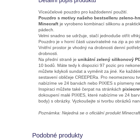
Detailní popis produktu
Víceúčelové pouzdro pro každodenní použití.
Pouzdro s motivy našeho bestselleru zeleno-h
Minecraft
je vyrobeno kombinací silikonu a prakti
pádech.
Velmi snadno se udržuje, stačí jednoduše otřít vl
Pouzdro je v horní části uzavíratelné na zip a po s
Vnitřní prostor je vhodný na drobnosti denní potřeby
drobnosti.
Na přední straně je
unikátní zelený silikonový P
10 bodů. Máte tedy k dispozici 97 pozic pro nekon
můžete kdykoli sundat a vyměnit za jiné. Ke každé
sestavení obličeje CREEPERa. Pro neomezenou tv
nabízíme ve 24 barvách nebo PIXIES s písmeny nebo 
Inspiraci můžete také čerpat na stránkách
pixiecre
dokoupení malé PIXIES, které nabízíme ve 24 barvá
body) s obrázky. Vyzkoušejte si tvorbu obrázků na
Poznámka: Nejedná se o oficiální produkt Minecraft