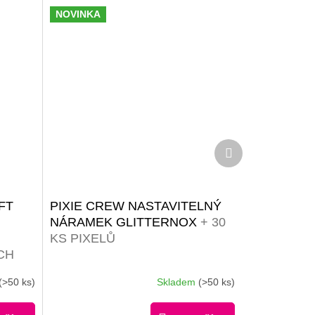
NOVINKA
Další
produkt
FT
PIXIE CREW NASTAVITELNÝ
NÁRAMEK GLITTERNOX
+ 30
KS PIXELŮ
CH
(>50 ks)
Skladem
(>50 ks)
RMA