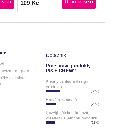
OŠÍKU
109 Kč
DO KOŠÍKU
áce
Dotazník
od
Proč právě produkty
 provizní program
PIXIE CREW?
užky digitálních
Krásný vzhled a design
í
produktů
(33%)
Hravé a zábavné
(25%)
Rozvíjí dětskou fantazii,
kreativitu a jemnou motoriku
(21%)