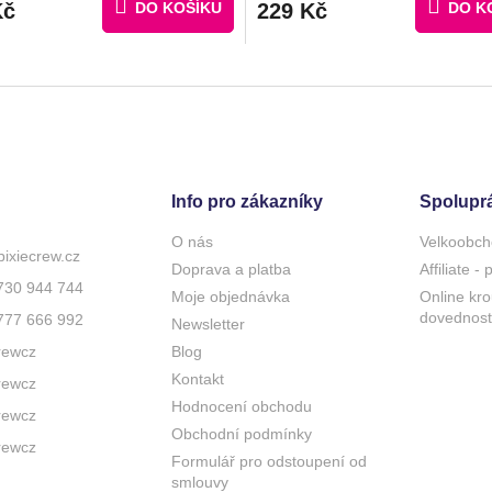
Kč
DO KOŠÍKU
229 Kč
DO K
Info pro zákazníky
Spolupr
O nás
Velkoobch
pixiecrew.cz
Doprava a platba
Affiliate -
730 944 744
Moje objednávka
Online kro
dovednost
777 666 992
Newsletter
rewcz
Blog
Kontakt
rewcz
Hodnocení obchodu
rewcz
Obchodní podmínky
rewcz
Formulář pro odstoupení od
smlouvy