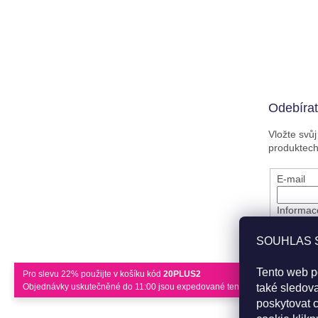
Odebírat
Vložte svů
produktec
E-mail
Informace
ruky. Up
Nepropás
SOUHLAS 
Vložením
osobních
Tento web p
Pro slevu 22% použijte v košíku kód
20PLUS2
Objednávky uskutečněné do 11:00 jsou expedované tentýž den.
také sledov
PŘIHL
poskytovat c