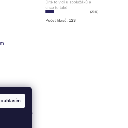
Dítě to vidí u spolužáků a
chce to také
(21%)
Počet hlasů:
123
am
ouhlasím
ovat na Instagramu