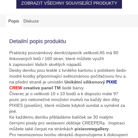
ZOBRAZIT VŠECHNY SOUVISEJÍCÍ PRODUKTY
Popis
Diskuze
Detailní popis produktu
Praktický poznámkový deník/zápisník velikosti A5 má 80
linkovaných listů / 160 stran, které můžete využít
k zapisování Vašich skvělých nápadů.
Desky deníku jsou lesklé z tvrdého kartonu s potiskem šedo-
modré kostky připomínající světoznámou počítačovou hru a
na přední straně je umístěn
Unikátní silikonový
PIXIE
CREW
creative panel TM
šedé barvy.
Čtverec je o velikosti 10 x 10 bodů a k dispozici máte 97
pozic pro nekonečné množství motivů na každý den díky
PIXIES (pixelům), které můžete kdykoli sundat a vyměnit za
jiné.
Ke každému deníku přikládáme balíček se 30 malými
černými pixely pro sestavení obličeje CREEPERa. .Inspiraci
můžete také čerpat na stránkách
pixiecrewgallery
.
Pro neomezenou tvorbu obrázků doporučujeme k dokoupení