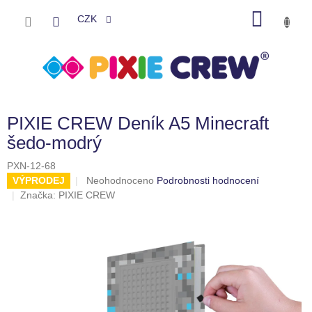
Přejít
NÁKU
na
CZK
obsah
KOŠÍK
PIXIE CREW Deník A5 Minecraft
šedo-modrý
PXN-12-68
Průměrné
VÝPRODEJ
Neohodnoceno
Podrobnosti hodnocení
hodnocení
Značka:
PIXIE CREW
produktu
je
0,0
z
5
hvězdiček.