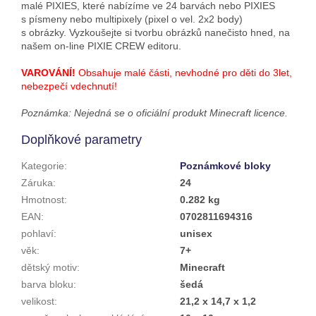
malé PIXIES, které nabízíme ve 24 barvách nebo PIXIES
s písmeny nebo multipixely (pixel o vel. 2x2 body)
s obrázky. Vyzkoušejte si tvorbu obrázků nanečisto hned, na
našem on-line PIXIE CREW editoru.
VAROVÁNÍ!
Obsahuje malé části, nevhodné pro děti do 3let,
nebezpečí vdechnutí!
Poznámka: Nejedná se o oficiální produkt Minecraft licence.
Doplňkové parametry
Kategorie
:
Poznámkové bloky
Záruka
:
24
Hmotnost
:
0.282 kg
EAN
:
0702811694316
pohlaví
:
unisex
věk
:
7+
dětský motiv
:
Minecraft
barva bloku
:
šedá
velikost
:
21,2 x 14,7 x 1,2