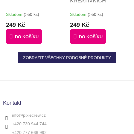
KREATIVNÍCH
NÁPADŮ + 4
MULTIPIXELY + 60
Skladem
(>50 ks)
Skladem
(>50 ks)
MALÝCH PIXELŮ
249 Kč
249 Kč
ZDARMA
DO KOŠÍKU
DO KOŠÍKU
ZOBRAZIT VŠECHNY PODOBNÉ PRODUKTY
Z
á
p
a
Kontakt
t
í
info
@
pixiecrew.cz
+420 730 944 744
+420 777 666 992