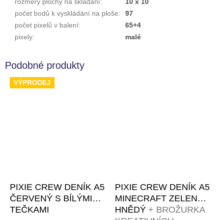
rozměry plochy na skládání
:
10 x 10
počet bodů k vyskládání na ploše
:
97
počet pixelů v balení
:
65+4
pixely
:
malé
VÝPRODEJ
PIXIE CREW DENÍK A5
PIXIE CREW DENÍK A5
ČERVENÝ S BÍLÝMI
MINECRAFT ZELENO-
TEČKAMI
HNĚDÝ
+ BROŽURKA