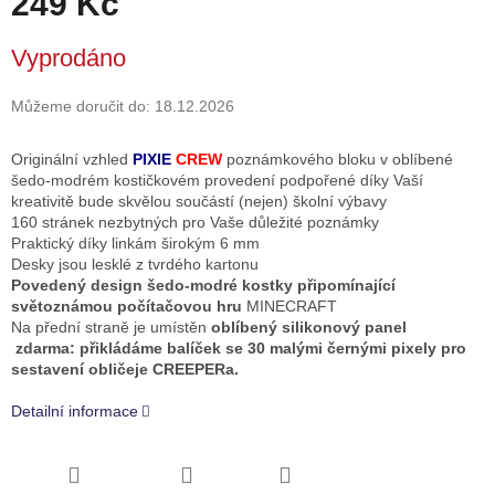
249 Kč
Měrná
Vyprodáno
cena:
Můžeme doručit do:
18.12.2026
Originální vzhled
PIXIE
CREW
poznámkového bloku v oblíbené
šedo-modrém kostičkovém provedení podpořené díky Vaší
kreativitě bude skvělou součástí (nejen) školní výbavy
160 stránek nezbytných pro Vaše důležité poznámky
Praktický díky linkám širokým 6 mm
Desky jsou lesklé z tvrdého kartonu
Povedený design šedo-modré kostky připomínající
světoznámou počítačovou hru
MINECRAFT
Na přední straně je umístěn
oblíbený silikonový panel
zdarma: přikládáme balíček se 30 malými černými pixely pro
sestavení obličeje CREEPERa.
Detailní informace