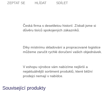
ZEPTAT SE
HLÍDAT
SDÍLET
Česká firma s desetiletou historií. Získali jsme si
důvěru tisíců spokojených zákazníků.
Díky místnímu skladování a propracované logistice
můžeme zaručit rychlé doručení vašich objednávek.
V eshopu výrobce vám nabízíme nejširší a
nejaktuálnější sortiment produktů, které běžní
prodejci nemají v nabídce.
Související produkty