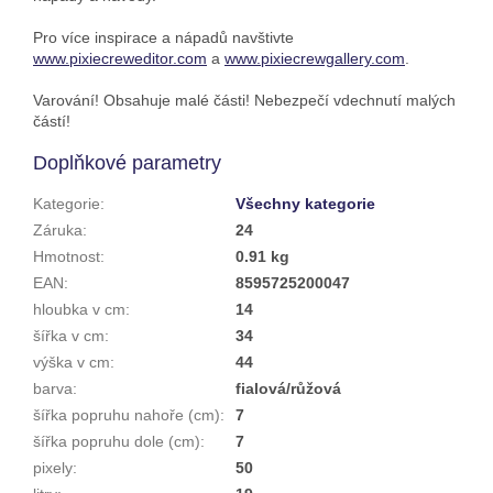
Pro více inspirace a nápadů navštivte
www.pixiecreweditor.com
a
www.pixiecrewgallery.com
.
Varování! Obsahuje malé části! Nebezpečí vdechnutí malých
částí!
Doplňkové parametry
Kategorie
:
Všechny kategorie
Záruka
:
24
Hmotnost
:
0.91 kg
EAN
:
8595725200047
hloubka v cm
:
14
šířka v cm
:
34
výška v cm
:
44
barva
:
fialová/růžová
šířka popruhu nahoře (cm)
:
7
šířka popruhu dole (cm)
:
7
pixely
:
50