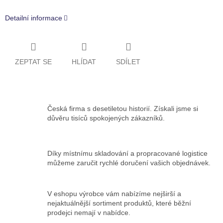
Detailní informace
ZEPTAT SE
HLÍDAT
SDÍLET
Česká firma s desetiletou historií. Získali jsme si
důvěru tisíců spokojených zákazníků.
Díky místnímu skladování a propracované logistice
můžeme zaručit rychlé doručení vašich objednávek.
V eshopu výrobce vám nabízíme nejširší a
nejaktuálnější sortiment produktů, které běžní
prodejci nemají v nabídce.