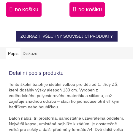
PIXELŮ
DO KOŠÍKU
DO KOŠÍKU
ZOBRAZIT VŠECHNY SOUVISEJÍCÍ PRODUKTY
Popis
Diskuze
Detailní popis produktu
Tento školní batoh je ideální volbou pro děti od 1. třídy ZŠ,
které dosáhly výšky alespoň 130 cm. Vyroben z
voděodolného polyesterového materiálu a silikonu, což
zajišťuje snadnou údržbu – stačí ho jednoduše otřít vlhkým
hadříkem nebo houbičkou.
Batoh nabízí tři prostorná, samostatně uzavíratelná oddělení.
Největší kapsa, umístěná nejblíže k zádům, je dostatečně
velká pro sešity a další předměty formátu A4. Dvě další velká