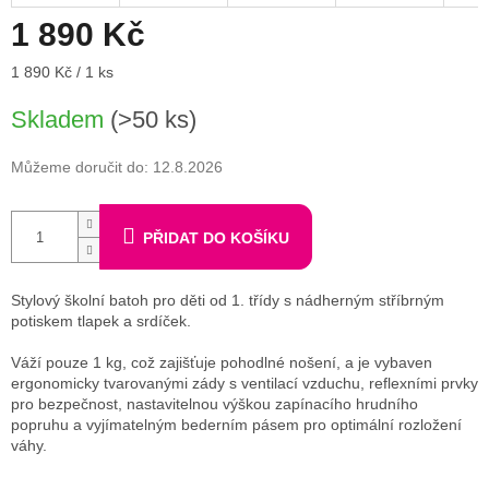
1 890 Kč
Měrná
1 890 Kč / 1 ks
cena:
Skladem
(>50 ks)
Můžeme doručit do:
12.8.2026
PŘIDAT DO KOŠÍKU
Stylový školní batoh pro děti od 1. třídy s nádherným stříbrným
potiskem tlapek a srdíček.
Váží pouze 1 kg, což zajišťuje pohodlné nošení, a je vybaven
ergonomicky tvarovanými zády s ventilací vzduchu, reflexními prvky
pro bezpečnost, nastavitelnou výškou zapínacího hrudního
popruhu a vyjímatelným bederním pásem pro optimální rozložení
váhy.