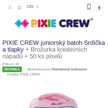
Přejít
NÁKU
na
CZK
obsah
KOŠÍK
PIXIE CREW juniorský batoh Srdíčka
a tlapky
+ Brožurka kreativních
nápadů + 50 ks pixelů
PXB-42-39
Průměrné
NOVINKA
Neohodnoceno
Podrobnosti hodnocení
hodnocení
Značka:
PIXIE CREW
produktu
je
0,0
z
5
hvězdiček.