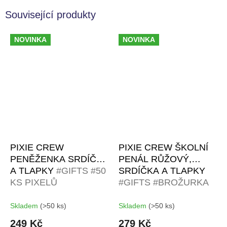
Související produkty
NOVINKA
NOVINKA
PIXIE CREW
PIXIE CREW ŠKOLNÍ
PENĚŽENKA SRDÍČKA
PENÁL RŮŽOVÝ,
A TLAPKY
#GIFTS #50
SRDÍČKA A TLAPKY
KS PIXELŮ
#GIFTS #BROŽURKA
KREATIVNÍCH
NÁPADŮ | 50 MALÝCH
Skladem
(>50 ks)
Skladem
(>50 ks)
RŮZNOBAREVNÝCH
249 Kč
279 Kč