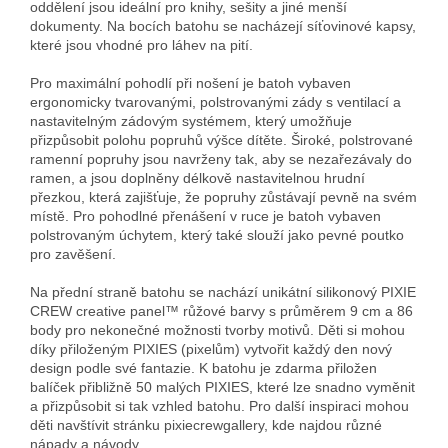
oddělení jsou ideální pro knihy, sešity a jiné menší
dokumenty. Na bocích batohu se nacházejí síťovinové kapsy,
které jsou vhodné pro láhev na pití.
Pro maximální pohodlí při nošení je batoh vybaven
ergonomicky tvarovanými, polstrovanými zády s ventilací a
nastavitelným zádovým systémem, který umožňuje
přizpůsobit polohu popruhů výšce dítěte. Široké, polstrované
ramenní popruhy jsou navrženy tak, aby se nezařezávaly do
ramen, a jsou doplněny délkově nastavitelnou hrudní
přezkou, která zajišťuje, že popruhy zůstávají pevně na svém
místě. Pro pohodlné přenášení v ruce je batoh vybaven
polstrovaným úchytem, který také slouží jako pevné poutko
pro zavěšení.
Na přední straně batohu se nachází unikátní silikonový PIXIE
CREW creative panel™ růžové barvy s průměrem 9 cm a 86
body pro nekonečné možnosti tvorby motivů. Děti si mohou
díky přiloženým PIXIES (pixelům) vytvořit každý den nový
design podle své fantazie. K batohu je zdarma přiložen
balíček přibližně 50 malých PIXIES, které lze snadno vyměnit
a přizpůsobit si tak vzhled batohu. Pro další inspiraci mohou
děti navštívit stránku pixiecrewgallery, kde najdou různé
nápady a návody.