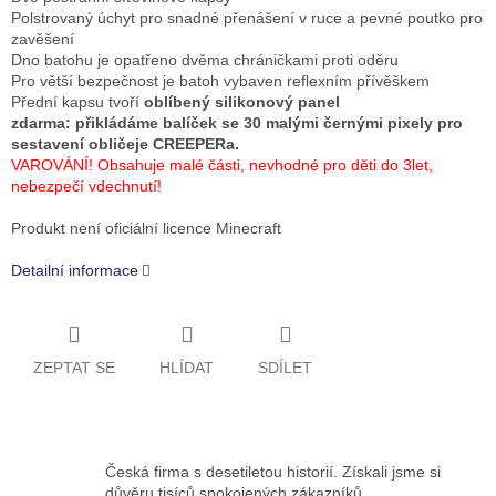
Polstrovaný úchyt pro snadné přenášení v ruce a pevné poutko pro
zavěšení
Dno batohu je opatřeno dvěma chráničkami proti oděru
Pro větší bezpečnost je batoh vybaven reflexním přívěškem
Přední kapsu tvoří
oblíbený silikonový panel
zdarma: přikládáme balíček se 30 malými černými pixely pro
sestavení obličeje CREEPERa.
VAROVÁNÍ! Obsahuje malé části, nevhodné pro děti do 3let,
nebezpečí vdechnutí!
Produkt není oficiální licence Minecraft
Detailní informace
ZEPTAT SE
HLÍDAT
SDÍLET
Česká firma s desetiletou historií. Získali jsme si
důvěru tisíců spokojených zákazníků.