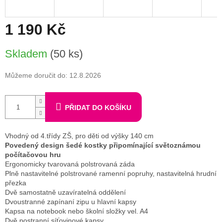
1 190 Kč
Měrná
Skladem
(50 ks)
cena:
Můžeme doručit do:
12.8.2026
PŘIDAT DO KOŠÍKU
Vhodný od 4.třídy ZŠ, pro děti od výšky 140 cm
Povedený design šedé kostky připomínající světoznámou
počítačovou hru
Ergonomicky tvarovaná polstrovaná záda
Plně nastavitelné polstrované ramenní popruhy, nastavitelná hrudní
přezka
Dvě samostatně uzavíratelná oddělení
Dvoustranné zapínaní zipu u hlavní kapsy
Kapsa na notebook nebo školní složky vel. A4
Dvě postranní síťovinové kapsy