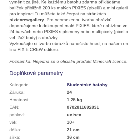
vyměnit za jiné. Ke každému batohu zdarma přikládáme
balíček přibližně 200 ks malých PIXIES (pixelů) a mini galerii
pro inspiraci.
Tu můžete také čerpat na stránkách
pixiecrewgallery
. Pro neomezenou tvorbu obrázků
doporučujeme k dokoupení malé PIXIES, které nabízíme ve
24 barvách nebo PIXIES s písmeny nebo multipixely (pixel o
vel. 2x2 body) s obrázky.
Vyzkoušejte si tvorbu obrázků nanečisto hned, na našem on-
line PIXIE CREW editoru.
Poznámka: Nejedná se o oficiální produkt Minecraft licence.
Doplňkové parametry
Kategorie
:
Studentské batohy
Záruka
:
24
Hmotnost
:
1.25 kg
EAN
:
0702811692831
pohlaví
:
unisex
věk
:
10+
délka
:
21 cm
šířka
:
36 cm