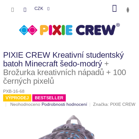
Přejít
NÁKU
na
CZK
obsah
KOŠÍK
PIXIE CREW Kreativní studentský
batoh Minecraft šedo-modrý
+
Brožurka kreativních nápadů + 100
černých pixelů
PXB-16-68
VÝPRODEJ
BESTSELLER
Průměrné
Neohodnoceno
Podrobnosti hodnocení
Značka:
PIXIE CREW
hodnocení
produktu
je
0,0
z