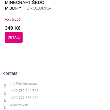
MINECRAFT ŠEDO-
MODRÝ
+ BROŽURKA
KREATIVNÍCH
NÁPADŮ + 50
Ve výrobě
ČERNÝCH PIXELŮ
349 Kč
DETAIL
Z
á
p
a
Kontakt
t
í
info
@
pixiecrew.cz
+420 730 944 744
+420 777 666 992
pixiecrewcz