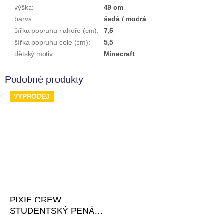
výška
:
49 cm
barva
:
šedá / modrá
šířka popruhu nahoře (cm)
:
7,5
šířka popruhu dole (cm)
:
5,5
dětský motiv
:
Minecraft
VÝPRODEJ
PIXIE CREW
STUDENTSKÝ PENÁL