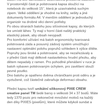
V prostornější části je polstrovaná kapsa sloužící na
notebook do velikosti 15‘‘, která je uzavíratelná suchým
zipem. Velké oddělení je vhodné na knihy, sešity a jiné
dokumenty formátu A4. V menším oddělení je jednoduchý
organizér na drobné věci denní potřeby.
Po obou stranách batohu jsou síťovinové kapsy, do kterých
lze umístit láhev. Ty mají v horní části našitý praktický
elastický pásek, aby obsah nevypadl.
Pro komfortní užívání má batoh ergonomicky tvarovaná
polstrovaná záda a posuvný zádový systém umožňující
nastavení optimální polohu popruhů vzhledem k výšce dítěte.
Popruhy jsou široké a polstrované, aby se nezařezávaly a
v přední části mají délkově nastavitelnou hrudní přezku, aby
dětem nepadaly z ramen. Pro pohodlné přenášení v ruce je
batoh vybaven polstrovaným úchytem, pro zavěšení slouží
pevné poutko.
Dno batohu je opatřeno dvěma chráničkami proti oděru a je
vyztužené, což částečně zabraňuje deformaci obsahu.
Přední kapsu tvoří
unikátní silikonový PIXIE CREW
creative panel TM
šedé barvy o velikosti 34 x 37 bodů. Máte
tedy 1370 pozic pro nekonečné množství motivů na každý
den díky PIXIES (pixelům), které můžete kdykoli sundat a