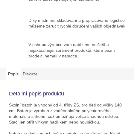
Díky místnímu skladování a propracované logistice
můžeme zaručit rychlé doručení vašich objednávek.
V eshopu výrobce vám nabízíme nejširší a
nejaktuálnější sortiment produktů, které běžní
prodejci nemají v nabídce.
Popis
Diskuze
Detailní popis produktu
Školní batoh je vhodný od 4. třídy ZŠ, pro děti od výšky 140
cm. Batoh je vyroben z voděodolného polyesterového
materiálu a silikonu, což umožňuje velice snadnou údržbu.
Stačí jen otřít vlhkým hadříkem nebo houbičkou.
Batoh má dvě samostatně uzavíratelná prostorná oddělení.