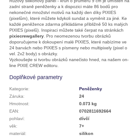
Růžový silikonový panel - kruh o průměru 9 cm je umístěn na
zadní straně peněženky a k dispozici máte 86 bodů pro
nekonečné množství motivů na každý den díky PIXIES
(pixelům), které můžete kdykoli sundat a vyměnit za jiné. Ke
každé peněžence zdarma přikládáme přibližně 50 ks malých
PIXIES (pixelů). Inspiraci můžete také čerpat na stránkách
pixiecrewgallery
. Pro neomezenou tvorbu obrázků
doporučujeme k dokoupení malé PIXIES, které nabízíme ve
24 barvách nebo PIXIES s písmeny nebo multipixely (pixel o
vel. 2x2 body) s obrázky.
Vyzkoušejte si tvorbu obrázků nanečisto hned, na našem on-
line PIXIE CREW editoru.
Doplňkové parametry
Kategorie
:
Peněženky
Záruka
:
24
Hmotnost
:
0.073 kg
EAN
:
0702811692664
pohlaví
:
dívčí
věk
:
7+
materiál
:
silikon