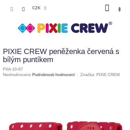
Přejít
NÁKU
na
CZK
obsah
KOŠÍK
PIXIE CREW peněženka červená s
bílým puntíkem
PXA-10-87
Průměrné
Neohodnoceno
Podrobnosti hodnocení
Značka:
PIXIE CREW
hodnocení
produktu
je
0,0
z
5
hvězdiček.