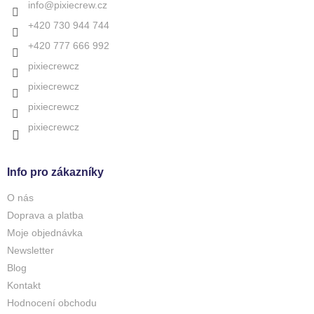
í
info
@
pixiecrew.cz
+420 730 944 744
+420 777 666 992
pixiecrewcz
pixiecrewcz
pixiecrewcz
pixiecrewcz
Info pro zákazníky
O nás
Doprava a platba
Moje objednávka
Newsletter
Blog
Kontakt
Hodnocení obchodu