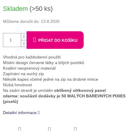
Měrná
Skladem
(>50 ks)
cena:
Můžeme doručit do:
13.8.2026
PŘIDAT DO KOŠÍKU
Vhodná pro každodenní použití
Módní design červené látky a bílých puntíků
Kvalitní neoprenový materiál
Zapínání na suchý zip
Několik kapes včetně jedné na zip na drobné mince
Nízká hmotnost
Na zadní straně je umístěn
oblíbený silikonový panel
zdarma: součástí dodávky je 50 MALÝCH BAREVNÝCH PIXIES
(pixelů)
Detailní informace