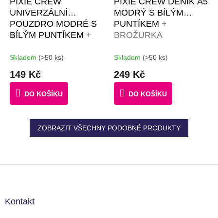
PIXIE CREW
PIXIE CREW DENÍK A5
UNIVERZÁLNÍ
MODRÝ S BÍLÝM
POUZDRO MODRÉ S
PUNTÍKEM
+
BÍLÝM PUNTÍKEM
+
BROŽURKA
BROŽURKA
KREATIVNÍCH
KREATIVNÍCH
NÁPADŮ + 4
Skladem
(>50 ks)
Skladem
(>50 ks)
NÁPADŮ + 50
MULTIPIXELY + 60
149 Kč
249 Kč
MALÝCH PIXELŮ
MALÝCH PIXELŮ
ZDARMA
ZDARMA
DO KOŠÍKU
DO KOŠÍKU
ZOBRAZIT VŠECHNY PODOBNÉ PRODUKTY
Z
á
p
a
Kontakt
t