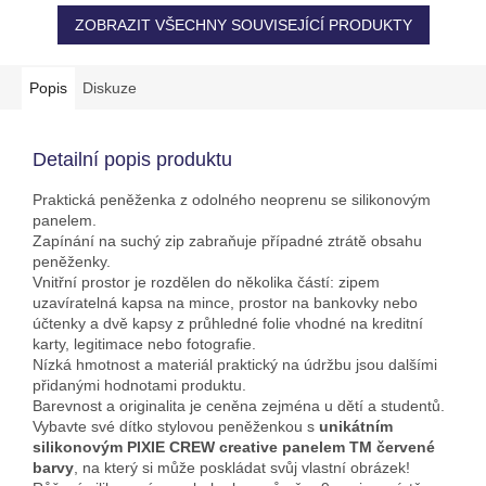
ZOBRAZIT VŠECHNY SOUVISEJÍCÍ PRODUKTY
Popis
Diskuze
Detailní popis produktu
Praktická peněženka z odolného neoprenu se silikonovým
panelem.
Zapínání na suchý zip zabraňuje případné ztrátě obsahu
peněženky.
Vnitřní prostor je rozdělen do několika částí: zipem
uzavíratelná kapsa na mince, prostor na bankovky nebo
účtenky a dvě kapsy z průhledné folie vhodné na kreditní
karty, legitimace nebo fotografie.
Nízká hmotnost a materiál praktický na údržbu jsou dalšími
přidanými hodnotami produktu.
Barevnost a originalita je ceněna zejména u dětí a studentů.
Vybavte své dítko stylovou peněženkou s
unikátním
silikonovým PIXIE CREW creative panelem TM červené
barvy
, na který si může poskládat svůj vlastní obrázek!