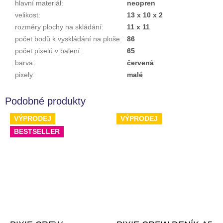
hlavní materiál
:
neopren
velikost
:
13 x 10 x 2
rozměry plochy na skládání
:
11 x 11
počet bodů k vyskládání na ploše
:
86
počet pixelů v balení
:
65
barva
:
červená
pixely
:
malé
VÝPRODEJ
VÝPRODEJ
BESTSELLER