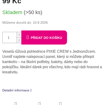
99 Kč
Měrná
Skladem
(>50 ks)
cena:
Můžeme doručit do:
10.8.2026
PŘIDAT DO KOŠÍKU
Veselá růžová pohlednice PIXIE CREW s Jednorožcem.
Uvnitř najdete nalepovací panel, který si můžete přilepit
kamkoliv – na školní potřeby, batohy, dárky nebo do
pokojíčku. Ideální dárek pro všechny, kdo mají rádi hravost a
kreativitu.
Detailní informace