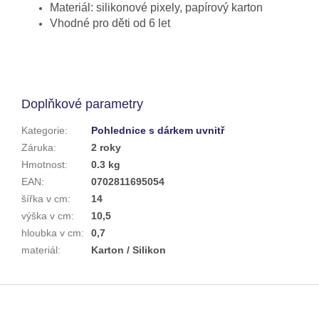
Materiál: silikonové pixely, papírový karton
Vhodné pro děti od 6 let
Doplňkové parametry
Kategorie
:
Pohlednice s dárkem uvnitř
Záruka
:
2 roky
Hmotnost
:
0.3 kg
EAN
:
0702811695054
šířka v cm
:
14
výška v cm
:
10,5
hloubka v cm
:
0,7
materiál
:
Karton / Silikon
Z
á