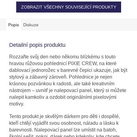
ZOBRAZIT VŠECHNY SOUVISEJÍCÍ PRODUKTY
Popis
Diskuze
Detailní popis produktu
Rozzařte svůj den nebo někomu blízkému s touto
hravou růžovou pohlednicí PIXIE CREW, na které
dablovací jednorožec v barevné čepici ukazuje, jak být
stylový a zábavný zároveň. Pohlednice je nejen
krásnou pozvánkou k radosti, ale také kreativním
nástrojem – uvnitř je nalepovací panel, který si můžete
nalepit kamkoliv a ozdobit originálními pixelovými
motivy.
Tento produkt je skvělým dárkem pro děti i dospělé,
kteří chtějí vyjádřit svou osobnost, náladu a lásku k
barevnosti. Nalepovací panel lze umístit na batoh,
školní sešit, pokoj, dárek nebo kdekoliv, kde chcete