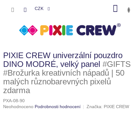
Přejít
NÁKU
na
CZK
obsah
KOŠÍK
PIXIE CREW univerzální pouzdro
DINO MODRÉ, velký panel
#GIFTS
#Brožurka kreativních nápadů | 50
malých různobarevných pixelů
zdarma
PXA-08-90
Průměrné
Neohodnoceno
Podrobnosti hodnocení
Značka:
PIXIE CREW
hodnocení
produktu
je
0,0
z