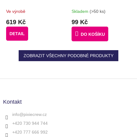
NÁPADŮ + 50
MALÝCH PIXELŮ
MALÝCH
ZDARMA
Ve výrobě
Skladem
(>50 ks)
RŮZNOBAREVNÝCH
619 Kč
99 Kč
PIXELŮ ZDARMA
DETAIL
DO KOŠÍKU
ZOBRAZIT VŠECHNY PODOBNÉ PRODUKTY
Z
á
p
a
Kontakt
t
í
info
@
pixiecrew.cz
+420 730 944 744
+420 777 666 992