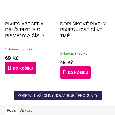
PIXIES ABECEDA,
DOPLŇKOVÉ PIXELY
DALŠÍ PIXELY S
PIXIES - SVÍTÍCÍ VE
PÍSMENY A ČÍSLY
.
TMĚ
Skladem
(>50 ks)
Průměrné
Skladem
(>50 ks)
hodnocení
69 Kč
produktu
49 Kč
je
DO KOŠÍKU
3,5
DO KOŠÍKU
z
5
hvězdiček.
ZOBRAZIT VŠECHNY SOUVISEJÍCÍ PRODUKTY
Popis
Diskuze