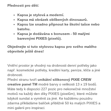
Přednosti pro děti:
Kapsa je stylová a moderní.
Kapsa má obrázek oblíbených dinosaurů.
Kapsu lze snadno připnout ke školní tašce nebo
batohu.
Kapsa je dodávána s bonusem - 50 malými
barevnými PIXIES (pixelů).
Objednejte si tuto stylovou kapsu pro svého malého
objevitele ještě dnes!
Vnitřní prostor je vhodný na drobnosti denní potřeby jako
např. kosmetické potřeby, kreditní karty, peníze, klíče a jiné
drobnosti.
Přední stranu tvoří
unikátní silikonový PIXIE CREW
creative panel TM
modré barvy o velikosti 13 x 19 bodů.
Máte tedy k dispozici 227 pozic pro nekonečné množství
motivů na každý den díky PIXIES (pixelům), které můžete
kdykoli sundat a vyměnit za jiné. Ke každému pouzdru
zdarma přikládáme balíček přibližně 50 ks malých PIXIES a
mini galerii pro inspiraci.