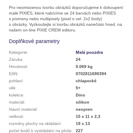
Pro neomezenou tvorbu obrázků doporučujeme k dokoupení
malé PIXIES, které nabízíme ve 24 barvách nebo PIXIES
s písmeny nebo multipixely (pixel o vel. 2x2 body)
s obrázky. Vyzkoušejte si tvorbu obrázků nanečisto hned, na
našem on-line PIXIE CREW editoru.
Doplňkové parametry
Kategorie
:
Malá pouzdra
Záruka
:
24
Hmotnost
:
0.069 kg
EAN
:
0702811690394
pohlaví
:
chlapecké
věk
:
5+
kolekce
:
Dino
materiál
:
silikon
hlavní materiál
:
neopren
velikost
:
15 x 11 x 2,3
rozměry plochy na skládání
:
19 x 13
počet bodů k vyskládání na ploše
:
227