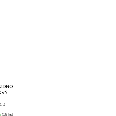
UZDRO
OVÝ
50
NÝCH
m
(15 ks)