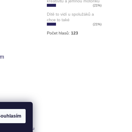
kreativitu a jemnou motoriku
(21%)
Dítě to vidí u spolužáků a
chce to také
(21%)
Počet hlasů:
123
am
ouhlasím
ovat na Instagramu