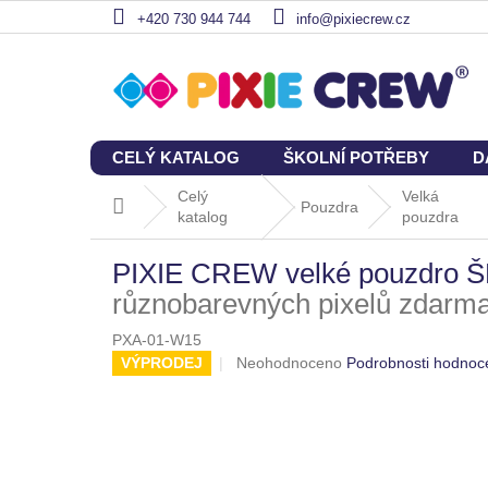
Přejít
+420 730 944 744
info@pixiecrew.cz
na
obsah
CELÝ KATALOG
ŠKOLNÍ POTŘEBY
D
Celý
Velká
Domů
Pouzdra
katalog
pouzdra
PIXIE CREW velké pouzdro
různobarevných pixelů zdarm
PXA-01-W15
Průměrné
VÝPRODEJ
Neohodnoceno
Podrobnosti hodnoc
hodnocení
produktu
je
0,0
z
5