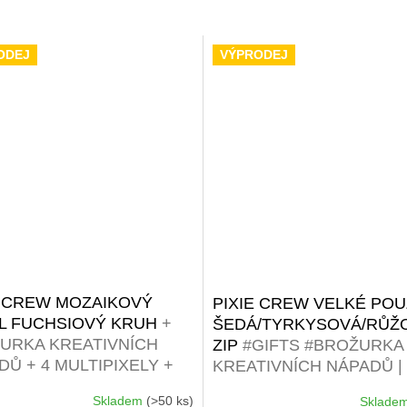
ODEJ
VÝPRODEJ
E CREW MOZAIKOVÝ
PIXIE CREW VELKÉ PO
L FUCHSIOVÝ KRUH
+
ŠEDÁ/TYRKYSOVÁ/RŮŽ
URKA KREATIVNÍCH
ZIP
#GIFTS #BROŽURKA
Ů + 4 MULTIPIXELY +
KREATIVNÍCH NÁPADŮ | 
ALÝCH PIXELŮ ZDARMA
MALÝCH RŮZNOBAREV
Skladem
(>50 ks)
Sklade