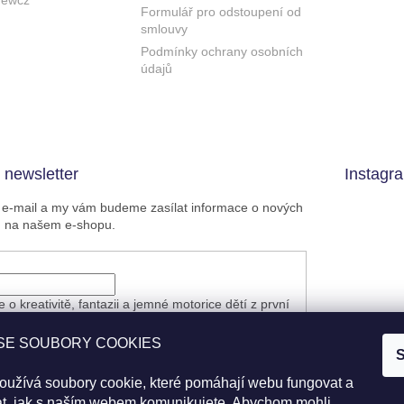
rewcz
Formulář pro odstoupení od
smlouvy
Podmínky ochrany osobních
údajů
 newsletter
Instagr
j e-mail a my vám budeme zasílat informace o nových
h na našem e-shopu.
 o kreativitě, fantazii a jemné motorice dětí z první
ozornění na nové články z našeho blogu.
nete slevu, akci, dopravu zdarma ani novinky.
SE SOUBORY COOKIES
S
 e-mailu souhlasíte s
podmínkami ochrany
 údajů
oužívá soubory cookie, které pomáhají webu fungovat a
Sled
at, jak s naším webem komunikujete. Abychom mohli