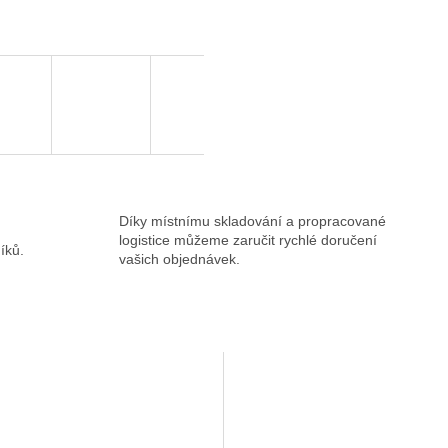
Díky místnímu skladování a propracované
logistice můžeme zaručit rychlé doručení
íků.
vašich objednávek.