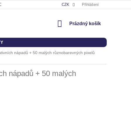
OD
CZK
Přihlášení
NÁKUPNÍ
Prázdný košík
KOŠÍK
KY
ativních nápadů + 50 malých různobarevných pixelů
ích nápadů + 50 malých