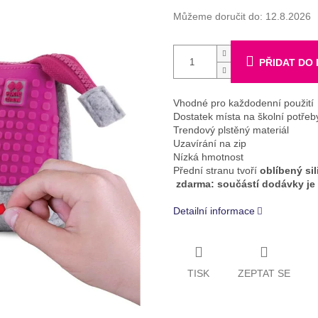
Můžeme doručit do:
12.8.2026
PŘIDAT DO
Vhodné pro každodenní použití
Dostatek místa na školní potřeb
Trendový plstěný materiál
Uzavírání na zip
Nízká hmotnost
Přední stranu tvoří
oblíbený si
zdarma: součástí dodávky j
Detailní informace
TISK
ZEPTAT SE