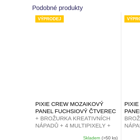
VÝPRODEJ
VÝPR
PIXIE CREW MOZAIKOVÝ
PIXI
PANEL FUCHSIOVÝ ČTVEREC
PANE
+ BROŽURKA KREATIVNÍCH
BROŽ
NÁPADŮ + 4 MULTIPIXELY +
NÁPAD
60 MALÝCH PIXELŮ ZDARMA
60 M
Skladem
(>50 ks)