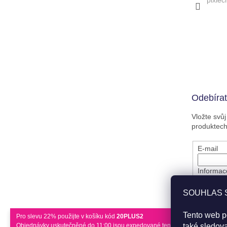
pixiec
Odebírat
Vložte svů
produktec
E-mail
Informace
ruky. Up
Nepropás
SOUHLAS 
Vložením
osobních
Tento web p
Pro slevu 22% použijte v košíku kód
20PLUS2
Objednávky uskutečněné do 11:00 jsou expedované tentýž den.
také sledov