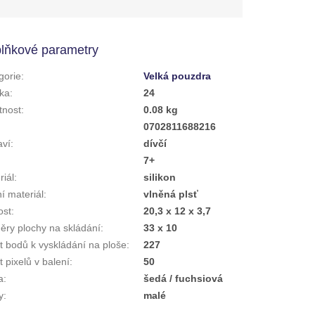
lňkové parametry
gorie
:
Velká pouzdra
ka
:
24
nost
:
0.08 kg
:
0702811688216
aví
:
dívčí
7+
riál
:
silikon
ní materiál
:
vlněná plsť
ost
:
20,3 x 12 x 3,7
ěry plochy na skládání
:
33 x 10
t bodů k vyskládání na ploše
:
227
 pixelů v balení
:
50
a
:
šedá / fuchsiová
y
:
malé