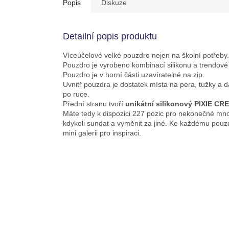
Popis
Diskuze
Detailní popis produktu
Víceúčelové velké pouzdro nejen na školní potřeby.
Pouzdro je vyrobeno kombinací silikonu a trendové 
Pouzdro je v horní části uzavíratelné na zip.
Uvnitř pouzdra je dostatek místa na pera, tužky a d
po ruce.
Přední stranu tvoří
unikátní silikonový PIXIE CR
Máte tedy k dispozici 227 pozic pro nekonečné mno
kdykoli sundat a vyměnit za jiné. Ke každému pouz
mini galerii pro inspiraci.