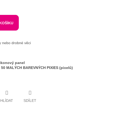
 KOŠÍKU
y nebo drobné věci
likonový panel
e 50 MALÝCH BAREVNÝCH PIXIES (pixelů)
HLÍDAT
SDÍLET