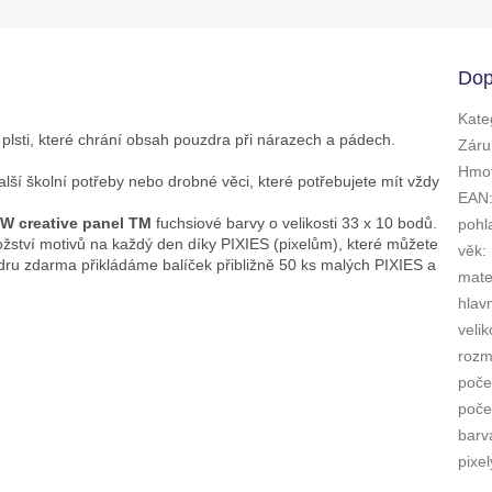
Dop
Kate
plsti, které chrání obsah pouzdra při nárazech a pádech.
Záru
Hmot
alší školní potřeby nebo drobné věci, které potřebujete mít vždy
EAN
EW creative panel TM
fuchsiové barvy o velikosti 33 x 10 bodů.
pohl
žství motivů na každý den díky PIXIES (pixelům), které můžete
věk
:
dru zdarma přikládáme balíček přibližně 50 ks malých PIXIES a
mate
hlav
velik
rozm
poče
počet
barv
pixel