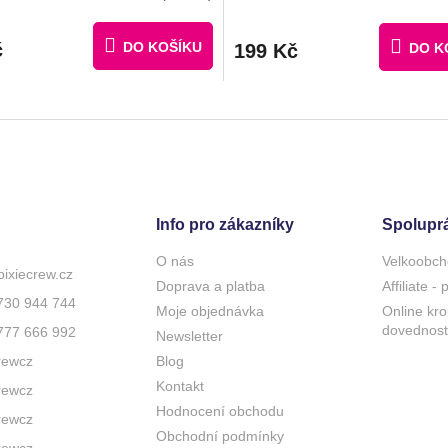
PIXELŮ ZDARMA
č
DO KOŠÍKU
199 Kč
DO K
Info pro zákazníky
Spolupr
O nás
Velkoobch
pixiecrew.cz
Doprava a platba
Affiliate -
730 944 744
Moje objednávka
Online kro
dovednost
777 666 992
Newsletter
rewcz
Blog
Kontakt
rewcz
Hodnocení obchodu
rewcz
Obchodní podmínky