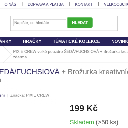
O NÁS
DOPRAVA A PLATBA
KONTAKT
VELKOOBCH
HLEDAT
ÁRKY
HRAČKY
TÉMATICKÉ KOLEKCE
NOVIN
PIXIE CREW velké pouzdro ŠEDÁ/FUCHSIOVÁ
+ Brožurka kre
zdarma
 ŠEDÁ/FUCHSIOVÁ
+ Brožurka kreativn
a
ení
Značka:
PIXIE CREW
199 Kč
Měrná
Skladem
(>50 ks)
cena: