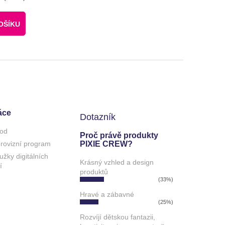
OŠÍKU
áce
Dotazník
od
Proč právě produkty
 provizní program
PIXIE CREW?
užky digitálních
Krásný vzhled a design
í
produktů
(33%)
Hravé a zábavné
(25%)
Rozvíjí dětskou fantazii,