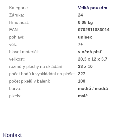
Kategorie
:
Velká pouzdra
Záruka
:
24
Hmotnost
:
0.08 kg
EAN
:
0702811686014
pohlaví
:
unisex
věk
:
7+
hlavní materiál
:
vlněná plsť
velikost
:
20,3 x 12 x 3,7
rozměry plochy na skládání
:
33 x 10
počet bodů k vyskládání na ploše
:
227
počet pixelů v balení
:
100
barva
:
modrá / modrá
pixely
:
malé
Z
á
p
a
Kontakt