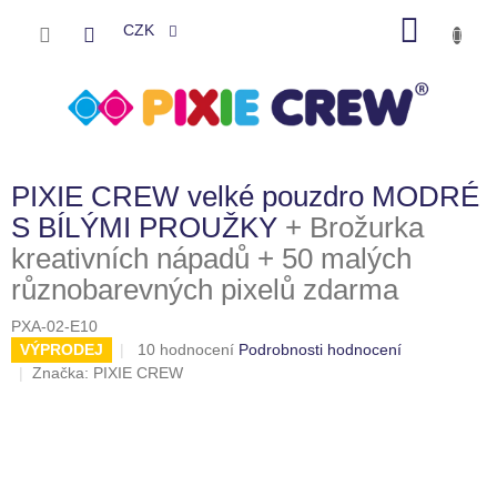
Přejít
NÁKU
na
CZK
obsah
KOŠÍK
PIXIE CREW velké pouzdro MODRÉ
S BÍLÝMI PROUŽKY
+ Brožurka
kreativních nápadů + 50 malých
různobarevných pixelů zdarma
PXA-02-E10
Průměrné
VÝPRODEJ
10 hodnocení
Podrobnosti hodnocení
hodnocení
Značka:
PIXIE CREW
produktu
je
4,0
z
5
hvězdiček.