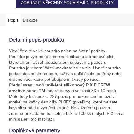
ZOBRAZIT VŠECHNY SOUVISEJÍCÍ PRODUKTY
Popis
Diskuze
Detailní popis produktu
Víceúčelové velké pouzdro nejen na školní potřeby.
Pouzdro je vyrobeno kombinací silikonu a trendové plsti,
které chrání obsah pouzdra při nárazech a pádech.
Pouzdro je v horní části uzavíratelné na zip. Uvnitř pouzdra
je dostatek místa na pera, tužky a další školní potřeby nebo
drobné věci, které potřebujete mít vždy po ruce.
Přední stranu tvoří
unikátní silikonový PIXIE CREW
creative panel TM
modré barvy o velikosti 33 x 10 bodů.
Máte tedy k dispozici 227 pozic pro nekonečné množství
motivů na každý den díky PIXIES (pixelům), které můžete
kdykoli sundat a vyměnit za jiné. Ke každému pouzdru
zdarma přikládáme balíček přibližně 100 ks malých PIXIES a
mini galerii pro inspiraci.
Doplňkové parametry