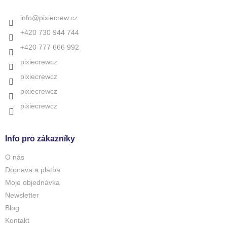
t
í
info
@
pixiecrew.cz
+420 730 944 744
+420 777 666 992
pixiecrewcz
pixiecrewcz
pixiecrewcz
pixiecrewcz
Info pro zákazníky
O nás
Doprava a platba
Moje objednávka
Newsletter
Blog
Kontakt