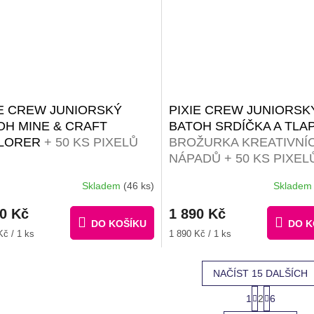
IE CREW JUNIORSKÝ
PIXIE CREW JUNIORSK
OH MINE & CRAFT
BATOH SRDÍČKA A TLA
LORER
+ 50 KS PIXELŮ
BROŽURKA KREATIVNÍ
NÁPADŮ + 50 KS PIXEL
Skladem
(46 ks)
Sklade
90 Kč
1 890 Kč
DO KOŠÍKU
DO K
Měrná
Kč / 1 ks
1 890 Kč / 1 ks
cena:
NAČÍST 15 DALŠÍCH
S
1
2
6
O
t