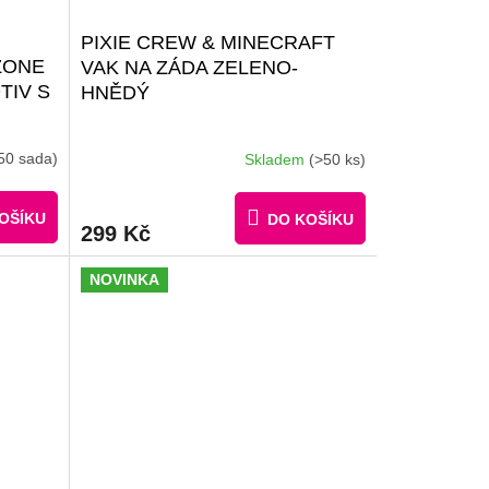
PIXIE CREW & MINECRAFT
ZONE
VAK NA ZÁDA ZELENO-
TIV S
HNĚDÝ
50 sada)
Skladem
(>50 ks)
OŠÍKU
DO KOŠÍKU
299 Kč
NOVINKA