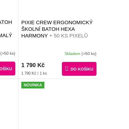
ATOH
PIXIE CREW ERGONOMICKÝ
ŠKOLNÍ BATOH HEXA
MALÝ
HARMONY
+ 50 KS PIXELŮ
+ 50
m
(>50 ks)
Skladem
(>50 ks)
MA
1 790 Kč
OŠÍKU
DO KOŠÍKU
Měrná
1 790 Kč / 1 ks
cena:
NOVINKA