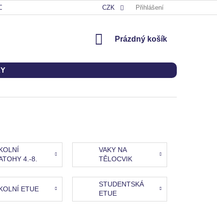
OD
CZK
Přihlášení
NÁKUPNÍ
Prázdný košík
KOŠÍK
KY
KOLNÍ
VAKY NA
ATOHY 4.-8.
TĚLOCVIK
ŘÍDA
STUDENTSKÁ
KOLNÍ ETUE
ETUE