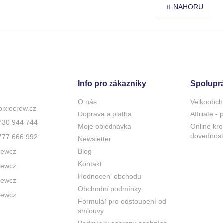
r
v
NAHORU
á
l
n
á
k
d
o
a
v
c
á
í
n
p
í
r
Info pro zákazníky
Spolupr
v
k
O nás
Velkoobch
y
pixiecrew.cz
Doprava a platba
Affiliate -
v
730 944 744
ý
Moje objednávka
Online kro
p
dovednost
777 666 992
Newsletter
i
rewcz
Blog
s
u
Kontakt
rewcz
Hodnocení obchodu
rewcz
Obchodní podmínky
rewcz
Formulář pro odstoupení od
smlouvy