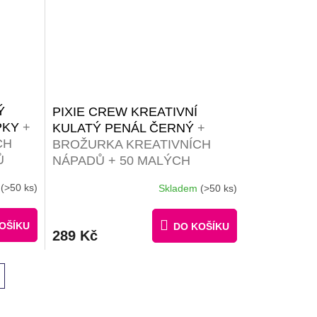
Ý
PIXIE CREW KREATIVNÍ
PKY
+
KULATÝ PENÁL ČERNÝ
+
CH
BROŽURKA KREATIVNÍCH
Ů
NÁPADŮ + 50 MALÝCH
RŮZNOBAREVNÝCH PIXELŮ
m
(>50 ks)
Skladem
(>50 ks)
ZDARMA
OŠÍKU
DO KOŠÍKU
289 Kč