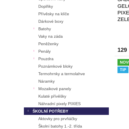
GEL
Doplňky
PIX
Přívěsky na klíče
ZEL
Dárkové boxy
Batohy
Vaky na záda
Peněženky
129
Penály
Pouzdra
NOV
Poznámkové bloky
TIP
Termohrnky a termolahve
Náramky
Mozaikové panely
Kulaté přívěšky
Náhradní pixely PIXIES
ŠKOLNÍ POTŘEBY
Aktovky pro prvňáčky
Školní batohy 1.-2. třída