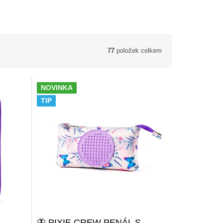
77
položek celkem
NOVINKA
TIP
🦋 PIXIE CREW PENÁL S