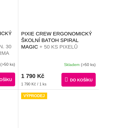
ICKÝ
PIXIE CREW ERGONOMICKÝ
ŠKOLNÍ BATOH SPIRAL
N. 30
MAGIC
+ 50 KS PIXELŮ
RMA
m
(>50 ks)
Skladem
(>50 ks)
1 790 Kč
OŠÍKU
DO KOŠÍKU
Měrná
1 790 Kč / 1 ks
cena:
VÝPRODEJ