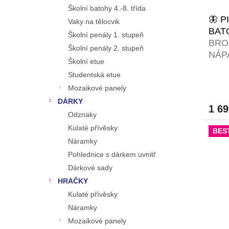
Školní batohy 4.-8. třída
🦋 P
Vaky na tělocvik
BAT
Školní penály 1. stupeň
BRO
Školní penály 2. stupeň
NÁP
Školní etue
PIX
Studentská etue
Mozaikové panely
DÁRKY
1 6
Odznaky
Kulaté přívěsky
BES
Náramky
Pohlednice s dárkem uvnitř
Dárkové sady
HRAČKY
Kulaté přívěsky
Náramky
Mozaikové panely