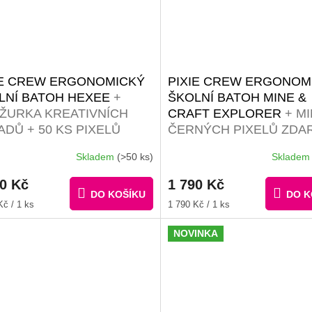
IE CREW ERGONOMICKÝ
PIXIE CREW ERGONOM
LNÍ BATOH HEXEE
+
ŠKOLNÍ BATOH MINE &
ŽURKA KREATIVNÍCH
CRAFT EXPLORER
+ MI
ADŮ + 50 KS PIXELŮ
ČERNÝCH PIXELŮ ZDA
Skladem
(>50 ks)
Sklade
Průměrné
hodnocení
90 Kč
1 790 Kč
produktu
DO KOŠÍKU
DO K
je
Měrná
Kč / 1 ks
1 790 Kč / 1 ks
5,0
cena:
z
NOVINKA
5
hvězdiček.