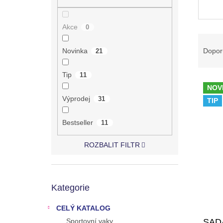
n
e
l
Akce
0
Ř
a
Dopor
Novinka
21
z
e
Tip
11
V
n
NOV
ý
í
Výprodej
31
TIP
p
p
i
r
Bestseller
11
s
o
p
d
ROZBALIT FILTR
r
u
o
k
d
t
Přeskočit
u
ů
Kategorie
kategorie
k
t
CELÝ KATALOG
ů
SAD
Sportovní vaky