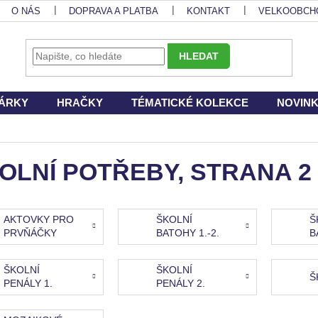
O NÁS
DOPRAVA A PLATBA
KONTAKT
VELKOOBCH
HLEDAT
ÁRKY
HRAČKY
TÉMATICKÉ KOLEKCE
NOVIN
OLNÍ POTŘEBY
, STRANA 2
AKTOVKY PRO
ŠKOLNÍ
Š
PRVŇÁČKY
BATOHY 1.-2.
B
TŘÍDA
T
ŠKOLNÍ
ŠKOLNÍ
Š
PENÁLY 1.
PENÁLY 2.
STUPEŇ
STUPEŇ