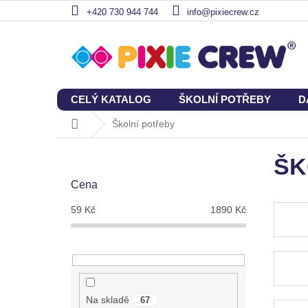
Přejít
+420 730 944 744
info@pixiecrew.cz
na
obsah
CELÝ KATALOG
ŠKOLNÍ POTŘEBY
D
Domů
Školní potřeby
P
o
ŠK
s
Cena
t
r
59
Kč
1890
Kč
a
n
n
í
p
a
Na skladě
67