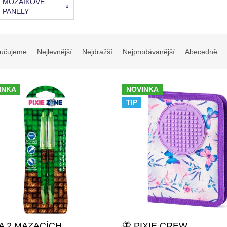
MOZAIKOVÉ
PANELY
učujeme
Nejlevnější
Nejdražší
Nejprodávanější
Abecedně
INKA
NOVINKA
TIP
A 2 MAZACÍCH
🦋 PIXIE CREW