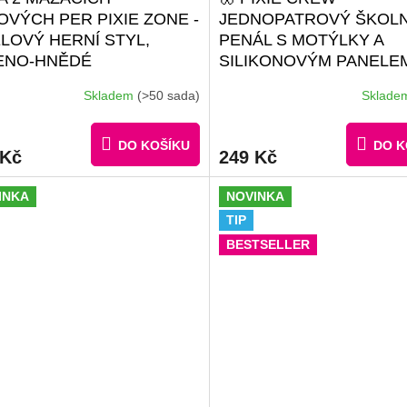
OVÝCH PER PIXIE ZONE -
JEDNOPATROVÝ ŠKOLN
ELOVÝ HERNÍ STYL,
PENÁL S MOTÝLKY A
ENO-HNĚDÉ
SILIKONOVÝM PANELE
#GIFTS #BROŽURKA
Skladem
(>50 sada)
Sklad
KREATIVNÍCH NÁPADŮ |
MALÝCH PIXELŮ ZDAR
DO KOŠÍKU
DO K
 Kč
249 Kč
INKA
NOVINKA
TIP
BESTSELLER