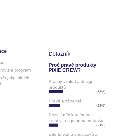
áce
Dotazník
od
Proč právě produkty
 provizní program
PIXIE CREW?
užky digitálních
Krásný vzhled a design
í
produktů
(33%)
Hravé a zábavné
(25%)
Rozvíjí dětskou fantazii,
kreativitu a jemnou motoriku
(21%)
Dítě to vidí u spolužáků a