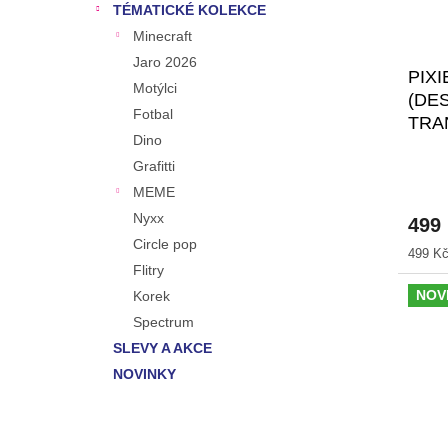
TÉMATICKÉ KOLEKCE
Minecraft
Jaro 2026
PIX
Motýlci
(DE
Fotbal
TRA
Dino
Grafitti
MEME
Nyxx
499
Circle pop
Měrná
499 Kč
Flitry
cena:
NOV
Korek
Spectrum
SLEVY A AKCE
NOVINKY