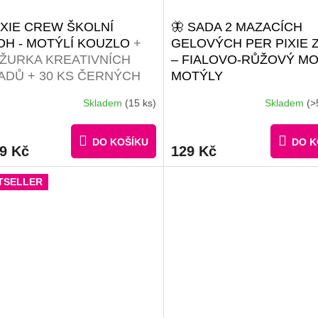
IXIE CREW ŠKOLNÍ
🦋 SADA 2 MAZACÍCH
OH - MOTÝLÍ KOUZLO
+
GELOVÝCH PER PIXIE 
ŽURKA KREATIVNÍCH
– FIALOVO-RŮŽOVÝ MO
ADŮ + 30 KS ČERNÝCH
MOTÝLY
ELŮ
Skladem
(15 ks)
Skladem
(>
Průměrné
hodnocení
produktu
DO KOŠÍKU
DO K
je
99 Kč
129 Kč
5,0
z
TSELLER
5
hvězdiček.