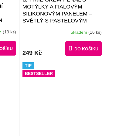
Í
MOTÝLKY A FIALOVÝM
SILIKONOVÝM PANELEM –
M
SVĚTLÝ S PASTELOVÝM
DEKOREM
+ BROŽURKA
em
(13 ks)
Skladem
(16 ks)
Průměrné
 30
KREATIVNÍCH NÁPADŮ + 30
hodnocení
MA
MALÝCH RŮZNOBAREVNÝCH
produktu
PIXELŮ ZDARMA
OŠÍKU
DO KOŠÍKU
je
249 Kč
4,7
z
TIP
5
hvězdiček.
BESTSELLER