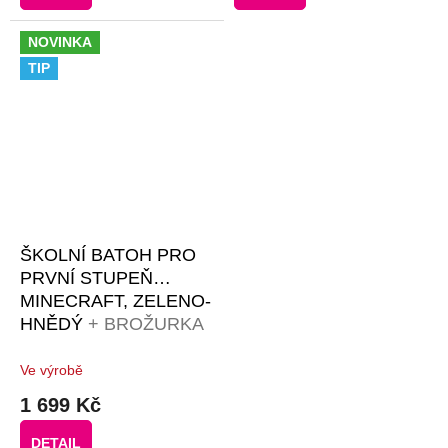
NOVINKA
TIP
ŠKOLNÍ BATOH PRO
PRVNÍ STUPEŇ
MINECRAFT, ZELENO-
HNĚDÝ
+ BROŽURKA
KREATIVNÍCH
NÁPADŮ + 30 KS
Ve výrobě
ČERNÝCH PIXELŮ
1 699 Kč
DETAIL