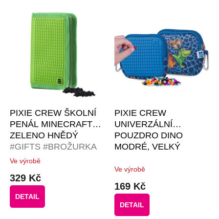
o
V
d
ý
u
p
k
i
t
s
ů
p
r
o
d
u
k
PIXIE CREW ŠKOLNÍ
PIXIE CREW
t
PENÁL MINECRAFT
UNIVERZÁLNÍ
ů
ZELENO HNĚDÝ
POUZDRO DINO
#GIFTS #BROŽURKA
MODRÉ, VELKÝ
KREATIVNÍCH
PANEL
#GIFTS
Ve výrobě
Průměrné
NÁPADŮ | 50 KS
#BROŽURKA
Ve výrobě
hodnocení
329 Kč
ČERNÝCH PIXELŮ
KREATIVNÍCH
produktu
169 Kč
je
NÁPADŮ | 50 MALÝCH
DETAIL
4,3
RŮZNOBAREVNÝCH
DETAIL
z
PIXELŮ ZDARMA
5