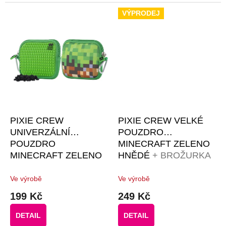
hvězdiček.
VÝPRODEJ
PIXIE CREW
PIXIE CREW VELKÉ
UNIVERZÁLNÍ
POUZDRO
POUZDRO
MINECRAFT ZELENO
MINECRAFT ZELENO
HNĚDÉ
+ BROŽURKA
HNĚDÁ KOSTKA
KREATIVNÍCH
NÁPADŮ + 50
Ve výrobě
Ve výrobě
ČERNÝCH PIXELŮ
199 Kč
249 Kč
DETAIL
DETAIL