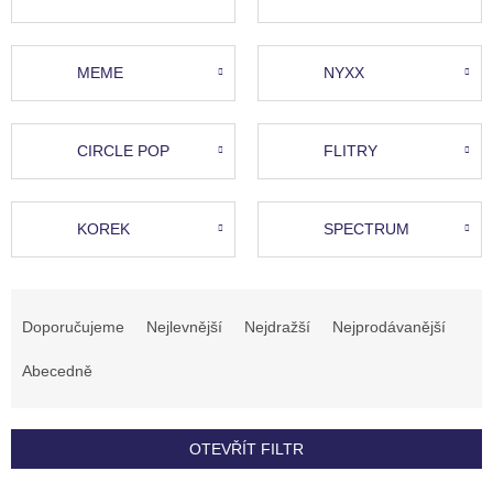
MEME
NYXX
CIRCLE POP
FLITRY
KOREK
SPECTRUM
Ř
a
Doporučujeme
Nejlevnější
Nejdražší
Nejprodávanější
z
e
Abecedně
n
í
p
OTEVŘÍT FILTR
r