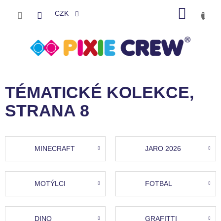
Přejít
NÁKU
na
CZK
obsah
KOŠÍK
TÉMATICKÉ KOLEKCE
,
STRANA 8
MINECRAFT
JARO 2026
MOTÝLCI
FOTBAL
DINO
GRAFITTI