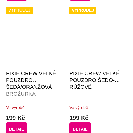
VÝPRODEJ
VÝPRODEJ
PIXIE CREW VELKÉ
PIXIE CREW VELKÉ
POUZDRO
POUZDRO ŠEDO-
ŠEDÁ/ORANŽOVÁ
+
RŮŽOVÉ
BROŽURKA
KREATIVNÍCH
NÁPADŮ + 50
Ve výrobě
Ve výrobě
MALÝCH
199 Kč
199 Kč
RŮZNOBAREVNÝCH
PIXELŮ ZDARMA
DETAIL
DETAIL