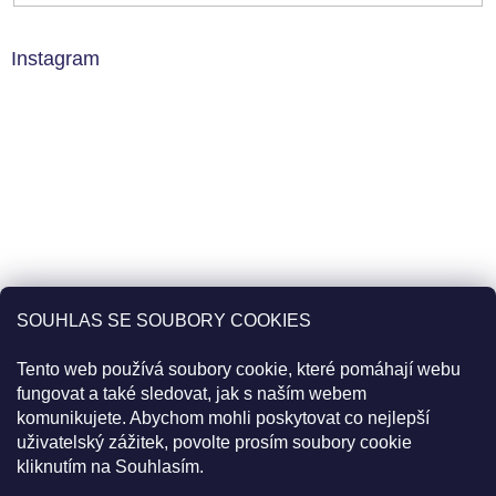
Instagram
SOUHLAS SE SOUBORY COOKIES
Tento web používá soubory cookie, které pomáhají webu
fungovat a také sledovat, jak s naším webem
komunikujete. Abychom mohli poskytovat co nejlepší
uživatelský zážitek, povolte prosím soubory cookie
Sledovat na Instagramu
kliknutím na Souhlasím.
Pro slevu 22% použijte v košíku kód
20PLUS2
Objednávky uskutečněné do 11:00 jsou expedované tentýž den.