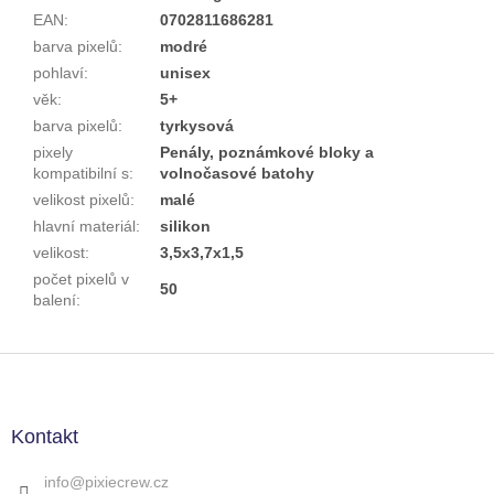
EAN
:
0702811686281
barva pixelů
:
modré
pohlaví
:
unisex
věk
:
5+
barva pixelů
:
tyrkysová
pixely
Penály, poznámkové bloky a
kompatibilní s
:
volnočasové batohy
velikost pixelů
:
malé
hlavní materiál
:
silikon
velikost
:
3,5x3,7x1,5
počet pixelů v
50
balení
:
Z
á
p
a
Kontakt
t
í
info
@
pixiecrew.cz