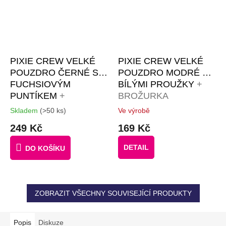
PIXIE CREW VELKÉ
PIXIE CREW VELKÉ
POUZDRO ČERNÉ S
POUZDRO MODRÉ S
FUCHSIOVÝM
BÍLÝMI PROUŽKY
+
PUNTÍKEM
+
BROŽURKA
BROŽURKA
KREATIVNÍCH
Skladem
(>50 ks)
Ve výrobě
Průměrné
Průměrné
KREATIVNÍCH
NÁPADŮ + 50
hodnocení
hodnocení
249 Kč
169 Kč
NÁPADŮ + 50
MALÝCH
produktu
produktu
je
je
MALÝCH
RŮZNOBAREVNÝCH
DETAIL
DO KOŠÍKU
3,6
4,0
RŮZNOBAREVNÝCH
PIXELŮ ZDARMA
z
z
PIXELŮ ZDARMA
5
5
hvězdiček.
hvězdiček.
ZOBRAZIT VŠECHNY SOUVISEJÍCÍ PRODUKTY
Popis
Diskuze