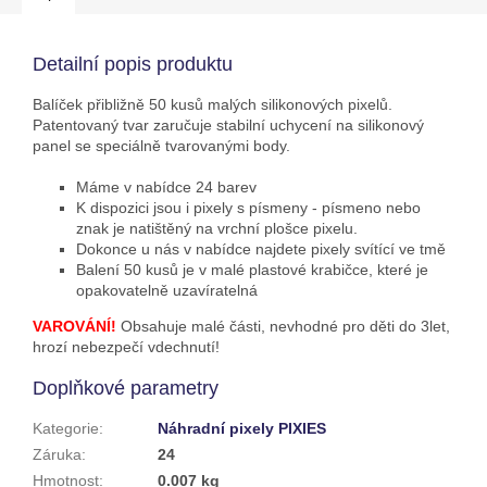
Detailní popis produktu
Balíček přibližně 50 kusů malých silikonových pixelů.
Patentovaný tvar zaručuje stabilní uchycení na silikonový
panel se speciálně tvarovanými body.
Máme v nabídce 24 barev
K dispozici jsou i pixely s písmeny - písmeno nebo
znak je natištěný na vrchní plošce pixelu.
Dokonce u nás v nabídce najdete pixely svítící ve tmě
Balení 50 kusů je v malé plastové krabičce, které je
opakovatelně uzavíratelná
VAROVÁNÍ!
Obsahuje malé části, nevhodné pro děti do 3let,
hrozí nebezpečí vdechnutí!
Doplňkové parametry
Kategorie
:
Náhradní pixely PIXIES
Záruka
:
24
Hmotnost
:
0.007 kg