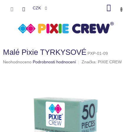
Přejít
NÁKU
na
CZK
obsah
KOŠÍK
Malé Pixie TYRKYSOVÉ
PXP-01-09
Průměrné
Neohodnoceno
Podrobnosti hodnocení
Značka:
PIXIE CREW
hodnocení
produktu
je
0,0
z
5
hvězdiček.