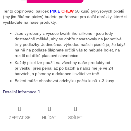
Tento doplňovací balíček
PIXIE
CREW
50 kusů tyrkysových pixelů
(my jim říkáme pixies) budete potřebovat pro další obrázky, které si
vyskládáte na naše produkty.
Jsou vyrobeny z vysoce kvalitního silikonu - jsou tedy
dostatečně měkké, aby se dobře nasazovaly na jednotlivé
trny podložky. Jedinečnou výhodou našich pixelů je, že když
na ně na podlaze šlápnete určitě vás to nebude bolet, na
rozdíl od dílků plastové stavebnice.
Každý pixel lze použít na všechny naše produkty od
přívěšku, přes penál až po batoh a nabízíme je ve 24
barvách, s písmeny a dokonce i svítící ve tmě.
Balení může obsahovat odchylku počtu kusů +-3 kusy.
Detailní informace
ZEPTAT SE
HLÍDAT
SDÍLET