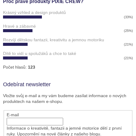
Proč právě produkty PIXIE CREW?
Krásný vzhled a design produktů
(33%)
Hravé a zábavné
(25%)
Rozvíjí dětskou fantazii, kreativitu a jemnou motoriku
(21%)
Dítě to vidí u spolužáků a chce to také
(21%)
Počet hlasů:
123
Odebírat newsletter
Vložte svůj e-mail a my vám budeme zasílat informace o nových
produktech na našem e-shopu.
E-mail
Informace o kreativitě, fantazii a jemné motorice dětí z první
ruky. Upozornění na nové články z našeho blogu.