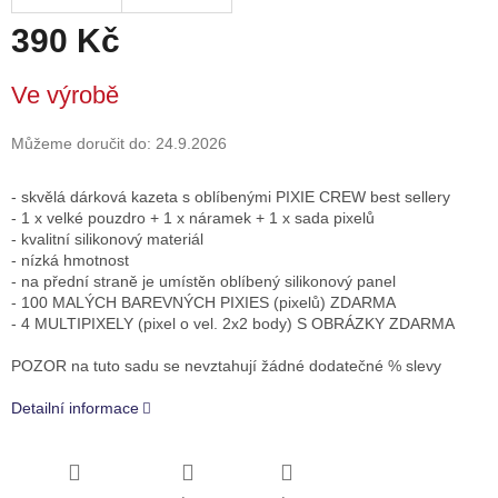
390 Kč
Měrná
Ve výrobě
cena:
Můžeme doručit do:
24.9.2026
- skvělá dárková kazeta s oblíbenými PIXIE CREW best sellery
- 1 x velké pouzdro + 1 x náramek + 1 x sada pixelů
- kvalitní silikonový materiál
- nízká hmotnost
- na přední straně je umístěn oblíbený silikonový panel
- 100 MALÝCH BAREVNÝCH PIXIES (pixelů) ZDARMA
- 4 MULTIPIXELY (pixel o vel. 2x2 body) S OBRÁZKY ZDARMA
POZOR na tuto sadu se nevztahují žádné dodatečné % slevy
Detailní informace