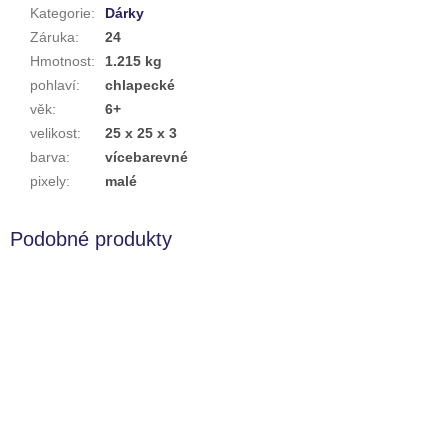
Kategorie
:
Dárky
Záruka
:
24
Hmotnost
:
1.215 kg
pohlaví
:
chlapecké
věk
:
6+
velikost
:
25 x 25 x 3
barva
:
vícebarevné
pixely
:
malé