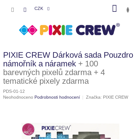
Přejít
NÁKU
na
CZK
obsah
KOŠÍK
PIXIE CREW Dárková sada Pouzdro
námořník a náramek
+ 100
barevných pixelů zdarma + 4
tematické pixely zdarma
PDS-01-12
Průměrné
Neohodnoceno
Podrobnosti hodnocení
Značka:
PIXIE CREW
hodnocení
produktu
je
0,0
z
5
hvězdiček.