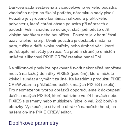
Dárková sada sestavená z víceúčelového velkého pouzdra
vhodného nejen na školní potřeby, náramku a sady pixelů.
Pouzdro je vyrobeno kombinací silikonu a praktického
polyesteru, které chrání obsah pouzdra při nárazech a
pádech. Velmi snadno se udržuje, stačí jednoduše otřít
vlhkým hadříkem nebo houbičkou. Pouzdro je v horní části
uzavíratelné na zip. Uvnitř pouzdra je dostatek místa na
pera, tužky a další školní potřeby nebo drobné věci, které
potřebujete mít vždy po ruce. Na přední straně je umístěn
unikátní silikonový PIXIE CREW creative panel TM.
Na silikonové pnely lze opakovaně tvořit nekonečné množství
motivů na každý den díky PIXIES (pixelům), které můžete
kdykoli sundat a vyměnit za jiné. Ke každému produktu PIXIE
CREW zdarma přikládáme balíček malých PIXIES (pixelů).
Pro neomezenou tvorbu obrázků doporučujeme k dokoupení
dalších malých PIXIES, které nabízíme ve 24 barvách nebo
PIXIES s písmeny nebo multipixely (pixel o vel. 2x2 body) s
obrázky. Vyzkoušejte si tvorbu obrázků nanečisto hned, na
našem on-line PIXIE CREW editor.
Doplňkové parametry