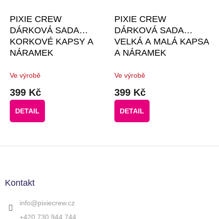
PIXIE CREW
PIXIE CREW
DÁRKOVÁ SADA
DÁRKOVÁ SADA
KORKOVÉ KAPSY A
VELKÁ A MALÁ KAPSA
NÁRAMEK
A NÁRAMEK
Ve výrobě
Ve výrobě
399 Kč
399 Kč
DETAIL
DETAIL
Z
á
p
a
Kontakt
t
í
info
@
pixiecrew.cz
+420 730 944 744