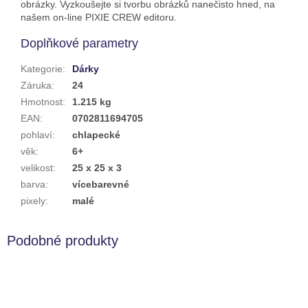
obrázky. Vyzkoušejte si tvorbu obrázků nanečisto hned, na
našem on-line PIXIE CREW editoru.
Doplňkové parametry
Kategorie
:
Dárky
Záruka
:
24
Hmotnost
:
1.215 kg
EAN
:
0702811694705
pohlaví
:
chlapecké
věk
:
6+
velikost
:
25 x 25 x 3
barva
:
vícebarevné
pixely
:
malé