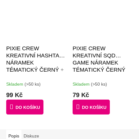
PIXIE CREW
PIXIE CREW
KREATIVNÍ HASHTAG
KREATIVNÍ SQD
NÁRAMEK
GAME NÁRAMEK
TÉMATICKÝ ČERNÝ
+
TÉMATICKÝ ČERNÝ
4 MULTIPIXELY + 30
MALÝCH PIXELŮ
Skladem
(>50 ks)
Skladem
(>50 ks)
ZDARMA
99 Kč
79 Kč
DO KOŠÍKU
DO KOŠÍKU
Popis
Diskuze