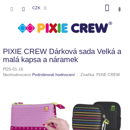
Přejít
NÁKU
na
CZK
obsah
KOŠÍK
PIXIE CREW Dárková sada Velká a
malá kapsa a náramek
PDS-01-16
Průměrné
Neohodnoceno
Podrobnosti hodnocení
Značka:
PIXIE CREW
hodnocení
produktu
je
0,0
z
5
hvězdiček.