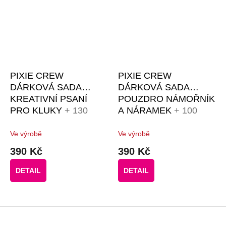
PIXIE CREW
PIXIE CREW
DÁRKOVÁ SADA
DÁRKOVÁ SADA
KREATIVNÍ PSANÍ
POUZDRO NÁMOŘNÍK
PRO KLUKY
+ 130
A NÁRAMEK
+ 100
BAREVNÝCH PIXELŮ
BAREVNÝCH PIXELŮ
ZDARMA + 8
ZDARMA + 4
Ve výrobě
Ve výrobě
TEMATICKÝCH
TEMATICKÉ PIXELY
390 Kč
390 Kč
PIXELŮ ZDARMA
ZDARMA
DETAIL
DETAIL
Z
á