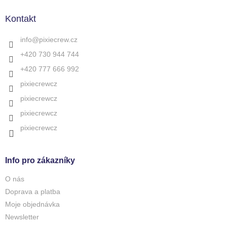
p
a
Kontakt
t
í
info
@
pixiecrew.cz
+420 730 944 744
+420 777 666 992
pixiecrewcz
pixiecrewcz
pixiecrewcz
pixiecrewcz
Info pro zákazníky
O nás
Doprava a platba
Moje objednávka
Newsletter