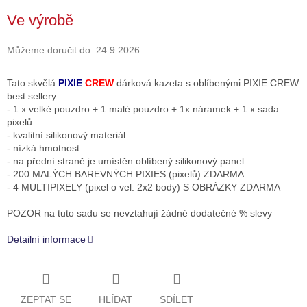
Měrná
Ve výrobě
cena:
Můžeme doručit do:
24.9.2026
Tato skvělá
PIXIE
CREW
dárková kazeta s oblíbenými PIXIE CREW
best sellery
- 1 x velké pouzdro + 1 malé pouzdro + 1x náramek + 1 x sada
pixelů
- kvalitní silikonový materiál
- nízká hmotnost
- na přední straně je umístěn oblíbený silikonový panel
- 200 MALÝCH BAREVNÝCH PIXIES (pixelů) ZDARMA
- 4 MULTIPIXELY (pixel o vel. 2x2 body) S OBRÁZKY ZDARMA
POZOR na tuto sadu se nevztahují žádné dodatečné % slevy
Detailní informace
ZEPTAT SE
HLÍDAT
SDÍLET