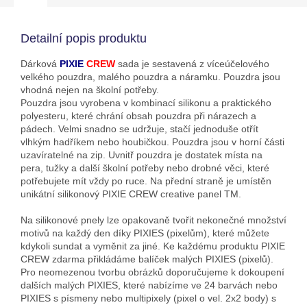
Detailní popis produktu
Dárková
PIXIE
CREW
sada je sestavená z víceúčelového
velkého pouzdra, malého pouzdra a náramku. Pouzdra jsou
vhodná nejen na školní potřeby.
Pouzdra jsou vyrobena v kombinací silikonu a praktického
polyesteru, které chrání obsah pouzdra při nárazech a
pádech. Velmi snadno se udržuje, stačí jednoduše otřít
vlhkým hadříkem nebo houbičkou. Pouzdra jsou v horní části
uzavíratelné na zip. Uvnitř pouzdra je dostatek místa na
pera, tužky a další školní potřeby nebo drobné věci, které
potřebujete mít vždy po ruce. Na přední straně je umístěn
unikátní silikonový PIXIE CREW creative panel TM.
Na silikonové pnely lze opakovaně tvořit nekonečné množství
motivů na každý den díky PIXIES (pixelům), které můžete
kdykoli sundat a vyměnit za jiné. Ke každému produktu PIXIE
CREW zdarma přikládáme balíček malých PIXIES (pixelů).
Pro neomezenou tvorbu obrázků doporučujeme k dokoupení
dalších malých PIXIES, které nabízíme ve 24 barvách nebo
PIXIES s písmeny nebo multipixely (pixel o vel. 2x2 body) s