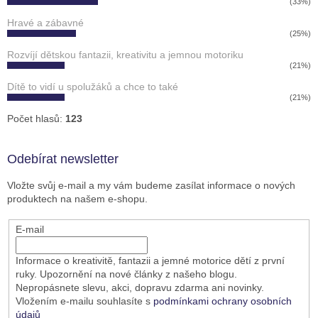
(33%)
Hravé a zábavné
(25%)
Rozvíjí dětskou fantazii, kreativitu a jemnou motoriku
(21%)
Dítě to vidí u spolužáků a chce to také
(21%)
Počet hlasů:
123
Odebírat newsletter
Vložte svůj e-mail a my vám budeme zasílat informace o nových
produktech na našem e-shopu.
E-mail
Informace o kreativitě, fantazii a jemné motorice dětí z první
ruky. Upozornění na nové články z našeho blogu.
Nepropásnete slevu, akci, dopravu zdarma ani novinky.
Vložením e-mailu souhlasíte s
podmínkami ochrany osobních
údajů