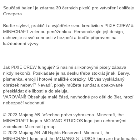
Součástí balení je zdarma 30 černých pixelů pro vytvoření obličeje
Creepera.
Buďte styloví, praktičtí a vyjádřete svou kreativitu s PIXIE CREW &
MINECRAFT zelenou peněženkou. Personalizujte její design,
uchovejte si své cennosti v bezpečí a buďte připraveni na
každodenní výzvy.
Jak PIXIE CREW funguje? S našimi silikonovými pixely zábava
nikdy nekončí. Poskládáte je na desku třeba stokrát jinak. Barvy,
písmenka, emoji i hotové maličké obrázky. Už vás vyskládaný
obrázek nebaví? Nevadí, pixely můžete sundat a opakovaně
přeskládat dle libosti a do aleluja.
VAROVÁNÍ! Obsahuje malé části, nevhodné pro děti do 3let, hrozí
nebezpečí vdechnutí!
© 2023 Mojang AB. Všechna práva vyhrazena. Minecraft, the
MINECRAFT logo a MOJANG STUDIOS logo jsou ochrannými
známkami Microsoft group.
© 2023 Mojang AB. All Rights Reserved. Minecraft, the
MINECRAFT logo and the MOJANG STUDIOS logo are trademarks