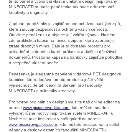
tento panel a vytvořit si vlastní unikátní design inspirovaný
MINECRAFTem. Vaše peněženka tak bude odrazem vaší
kreativity a originality.
Zapínání peněženky je zajištěno pomocí dvou suchých zipů,
které zaručují bezpečnost a ochranu vašich cenností.
Otevřete peněženku a objevte její vnitřní výbavu. Najdete
zde praktickou kapsu na mince s zipem, která zabraňuje
ztrátě drobných mincí. Dále je tu dostatek prostoru pro
uskladnění platebních karet, průkazek a dalších důležitých
dokumentů. Prostorná kapsa na bankovky zajišťuje pohodlné
a bezpečné uložení peněz.
Peněženka je elegantně zabalená v dárkové PET designové
krabičce, která dodává tomuto produktu ještě větší
výjimečnost. Je tak ideálním dárkem pro fanoušky
MINECRAFTu a milovníky kreativity.
Pro tvorbu originálních designů využijte náš online editor na
adrese
www.pixiecreweditor.com
, kde můžete snadno
vytvářet různé motivy inspirované světem MINECRAFTu.
Nechte se také inspirovat v naší galerii na adrese
www.pixiecrewgallery.com
, kde můžete prozkoumat a sdílet
nápady a designy ostatních fanoušků MINECRAFTu.