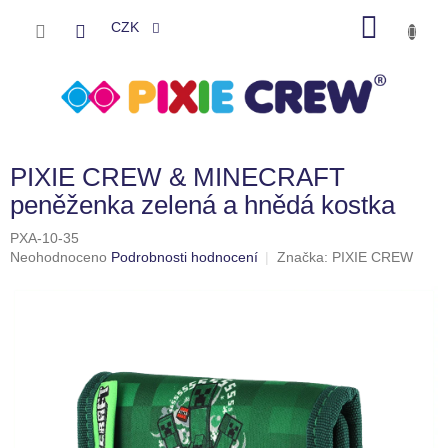
Přejít
NÁKU
na
CZK
obsah
KOŠÍK
PIXIE CREW & MINECRAFT
peněženka zelená a hnědá kostka
PXA-10-35
Průměrné
Neohodnoceno
Podrobnosti hodnocení
Značka:
PIXIE CREW
hodnocení
produktu
je
0,0
z
5
hvězdiček.