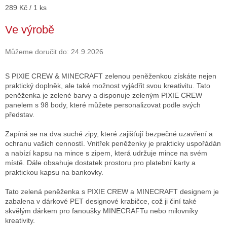
Měrná
289 Kč / 1 ks
cena:
Ve výrobě
Můžeme doručit do:
24.9.2026
S PIXIE CREW & MINECRAFT zelenou peněženkou získáte nejen
praktický doplněk, ale také možnost vyjádřit svou kreativitu. Tato
peněženka je zelené barvy a disponuje zeleným PIXIE CREW
panelem s 98 body, které můžete personalizovat podle svých
představ.
Zapíná se na dva suché zipy, které zajišťují bezpečné uzavření a
ochranu vašich cenností. Vnitřek peněženky je prakticky uspořádán
a nabízí kapsu na mince s zipem, která udržuje mince na svém
místě. Dále obsahuje dostatek prostoru pro platební karty a
praktickou kapsu na bankovky.
Tato zelená peněženka s PIXIE CREW a MINECRAFT designem je
zabalena v dárkové PET designové krabičce, což ji činí také
skvělým dárkem pro fanoušky MINECRAFTu nebo milovníky
kreativity.