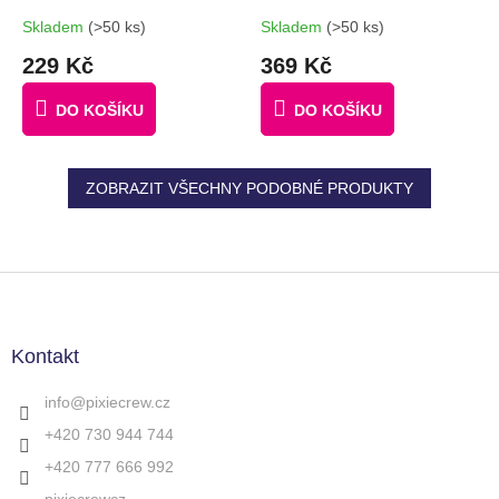
ZELENÁ/ZELENÁ
MALÝM PANELEM
#GIFTS #BROŽURKA
Skladem
(>50 ks)
Skladem
(>50 ks)
KREATIVNÍCH
229 Kč
369 Kč
NÁPADŮ | 30 MALÝCH
ČERNÝCH PIXELŮ
DO KOŠÍKU
DO KOŠÍKU
ZDARMA
ZOBRAZIT VŠECHNY PODOBNÉ PRODUKTY
Z
á
p
a
Kontakt
t
í
info
@
pixiecrew.cz
+420 730 944 744
+420 777 666 992
pixiecrewcz