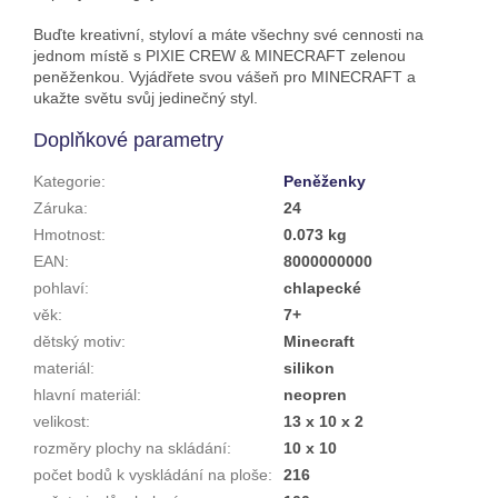
Buďte kreativní, styloví a máte všechny své cennosti na
jednom místě s PIXIE CREW & MINECRAFT zelenou
peněženkou. Vyjádřete svou vášeň pro MINECRAFT a
ukažte světu svůj jedinečný styl.
Doplňkové parametry
Kategorie
:
Peněženky
Záruka
:
24
Hmotnost
:
0.073 kg
EAN
:
8000000000
pohlaví
:
chlapecké
věk
:
7+
dětský motiv
:
Minecraft
materiál
:
silikon
hlavní materiál
:
neopren
velikost
:
13 x 10 x 2
rozměry plochy na skládání
:
10 x 10
počet bodů k vyskládání na ploše
:
216