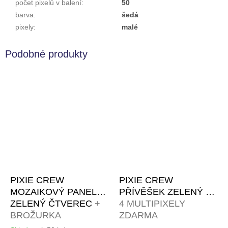
počet pixelů v balení
:
50
barva
:
šedá
pixely
:
malé
PIXIE CREW
PIXIE CREW
MOZAIKOVÝ PANEL
PŘÍVĚŠEK ZELENÝ
+
ZELENÝ ČTVEREC
+
4 MULTIPIXELY
BROŽURKA
ZDARMA
KREATIVNÍCH