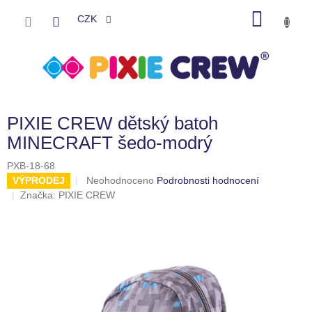
Přejít
NÁKU
na
CZK
obsah
KOŠÍK
PIXIE CREW dětský batoh
MINECRAFT šedo-modrý
PXB-18-68
Průměrné
VÝPRODEJ
Neohodnoceno
Podrobnosti hodnocení
hodnocení
Značka:
PIXIE CREW
produktu
je
0,0
z
5
hvězdiček.