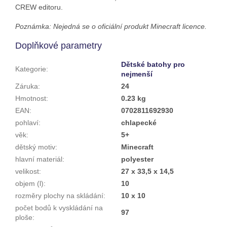
CREW editoru.
Poznámka: Nejedná se o oficiální produkt Minecraft licence.
Doplňkové parametry
Dětské batohy pro
Kategorie
:
nejmenší
Záruka
:
24
Hmotnost
:
0.23 kg
EAN
:
0702811692930
pohlaví
:
chlapecké
věk
:
5+
dětský motiv
:
Minecraft
hlavní materiál
:
polyester
velikost
:
27 x 33,5 x 14,5
objem (l)
:
10
rozměry plochy na skládání
:
10 x 10
počet bodů k vyskládání na
97
ploše
: