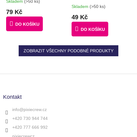
Skladem
(>50 ks)
Průměrné
NÁPADŮ + 4
Skladem
(>50 ks)
hodnocení
79 Kč
MULTIPIXELY + 60
produktu
49 Kč
je
MALÝCH PIXELŮ
DO KOŠÍKU
4,5
ZDARMA
DO KOŠÍKU
z
5
hvězdiček.
ZOBRAZIT VŠECHNY PODOBNÉ PRODUKTY
Z
á
p
a
Kontakt
t
í
info
@
pixiecrew.cz
+420 730 944 744
+420 777 666 992
pixiecrewcz