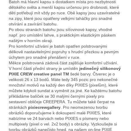
Batoh má hlavní kapsu s dostatkem místa pro nezbytnosti
dětského světa a menší kapsu určenou pro drobnosti, které
děti potřebují mít vždy po ruce. Obě kapsy jsou uzavíratelné
na zipy, které jsou opatřeny velkými taháčky pro snadné
otvírání a zavírání batohu.
Po obou stranách batohu jsou síťovinové kapsy, vhodné
např. pro umístění lahve, s praktickým elastickým páskem
našitým v horním okraji.
Pro komfortní užívání je batoh opatřen polstrovanými
délkově nastavitelnými popruhy s hrudní přezkou a pevným
úchytem pro snadné přenášení v ruce.
Měkce polstrovaná zádová část zajišťuje komfortní užívání.
V horní části přední strany je umístěn
jedinečný silikonový
PIXIE CREW creative panel TM
šedé barvy. Čtverec je o
velikosti 26 x 13 bodů. Máte tedy 345 pozic pro nekonečné
množství motivů na každý den díky PIXIES (pixelům), které
můžete kdykoli sundat a vyměnit za jiné. Ke každému batohu
přikládáme balíček se 30 malými černými pixely pro
sestavení obličeje CREEPERA. Tu můžete také čerpat na
stránkách
pixiecrewgallery
. Pro neomezenou tvorbu
obrázků doporučujeme k dokoupení malé PIXIES, které
nabízíme ve 24 barvách nebo PIXIES s písmeny nebo
multipixely (pixel o vel. 2x2 body) s obrázky. Vyzkoušejte si
tvorbu obrázků nanečisto hned, na našem on-line PIXIE