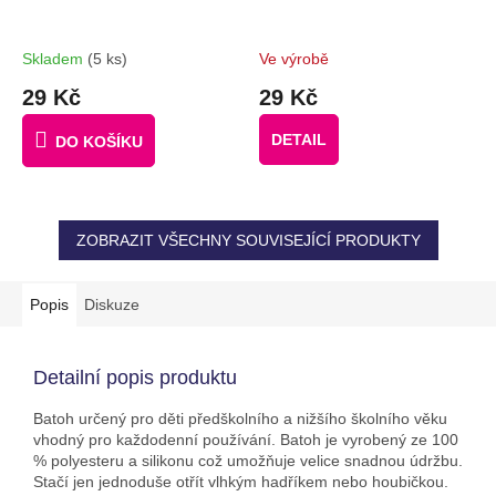
Skladem
(5 ks)
Ve výrobě
29 Kč
29 Kč
DETAIL
DO KOŠÍKU
ZOBRAZIT VŠECHNY SOUVISEJÍCÍ PRODUKTY
Popis
Diskuze
Detailní popis produktu
Batoh určený pro děti předškolního a nižšího školního věku
vhodný pro každodenní používání. Batoh je vyrobený ze 100
% polyesteru a silikonu což umožňuje velice snadnou údržbu.
Stačí jen jednoduše otřít vlhkým hadříkem nebo houbičkou.