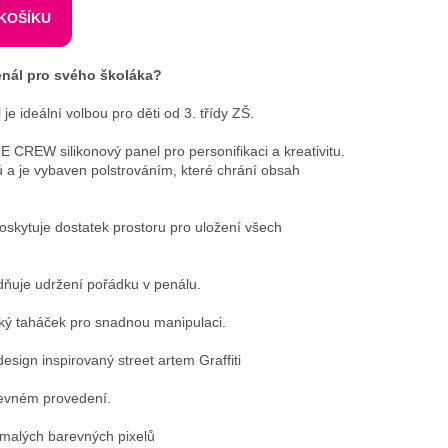
 KOŠÍKU
penál pro svého školáka?
je ideální volbou pro děti od 3. třídy ZŠ.
E CREW silikonový panel pro personifikaci a kreativitu.
lů a je vybaven polstrováním, které chrání obsah
poskytuje dostatek prostoru pro uložení všech
dňuje udržení pořádku v penálu.
lký taháček pro snadnou manipulaci.
esign inspirovaný street artem Graffiti
revném provedení.
 malých barevných pixelů