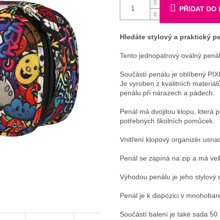
PŘIDAT DO
Hledáte stylový a praktický 
Tento jednopatrový oválný penál 
Součástí penálu je oblíbený PIXI
Je vyroben z kvalitních materiá
penálu při nárazech a pádech.
Penál má dvojitou klopu, která 
potřebných školních pomůcek.
Vnitření klopový organizér usna
Penál se zapíná na zip a má ve
Výhodou penálu je jeho stylový d
Penál je k dispozici v mnohoba
Součástí balení je také sada 50