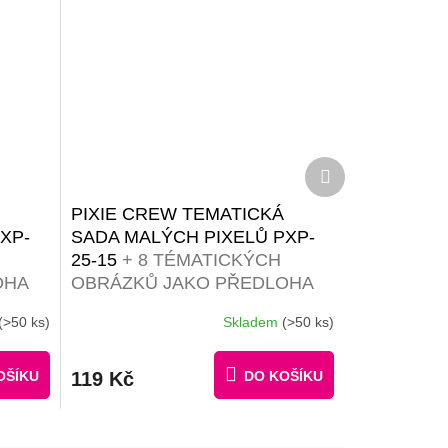
Další
produkt
PIXIE CREW TEMATICKÁ
XP-
SADA MALÝCH PIXELŮ PXP-
25-15
+ 8 TÉMATICKÝCH
OHA
OBRÁZKŮ JAKO PŘEDLOHA
(>50 ks)
Skladem
(>50 ks)
Průměrné
hodnocení
produktu
OŠÍKU
119 Kč
DO KOŠÍKU
je
4,7
z
5