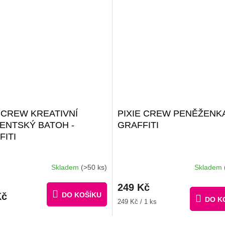
E CREW KREATIVNÍ
PIXIE CREW PENĚŽENK
ENTSKÝ BATOH -
GRAFFITI
FITI
Skladem
(>50 ks)
Skladem
249 Kč
Kč
DO KOŠÍKU
DO K
Měrná
249 Kč / 1 ks
cena: