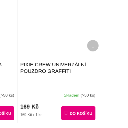
Další
produkt
A
PIXIE CREW UNIVERZÁLNÍ
POUZDRO GRAFFITI
(>50 ks)
Skladem
(>50 ks)
169 Kč
OŠÍKU
DO KOŠÍKU
Měrná
169 Kč / 1 ks
cena: