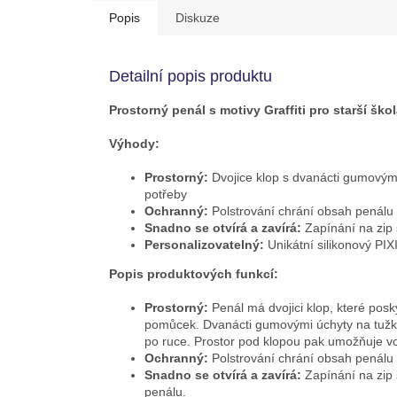
hvězdiček.
Popis
Diskuze
Detailní popis produktu
Prostorný penál s motivy Graffiti pro starší ško
Výhody:
Prostorný:
Dvojice klop s dvanácti gumovými
potřeby
Ochranný:
Polstrování chrání obsah penálu
Snadno se otvírá a zavírá:
Zapínání na zip
Personalizovatelný:
Unikátní silikonový PI
Popis produktových funkcí:
Prostorný:
Penál má dvojici klop, které posk
pomůcek. Dvanácti gumovými úchyty na tužky
po ruce. Prostor pod klopou pak umožňuje volně
Ochranný:
Polstrování chrání obsah penálu 
Snadno se otvírá a zavírá:
Zapínání na zip
penálu.