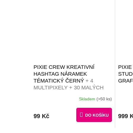
PIXIE CREW KREATIVNÍ
PIXI
HASHTAG NÁRAMEK
STUD
TÉMATICKÝ ČERNÝ
+ 4
GRAF
MULTIPIXELY + 30 MALÝCH
PIXELŮ ZDARMA
Skladem
(>50 ks)
99 Kč
DO KOŠÍKU
999 