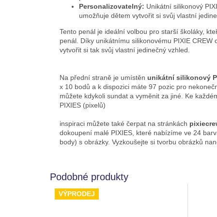
Personalizovatelný:
Unikátní silikonový PI
umožňuje dětem vytvořit si svůj vlastní jedin
Tento penál je ideální volbou pro starší školáky, kte
penál. Díky unikátnímu silikonovému PIXIE CREW c
vytvořit si tak svůj vlastní jedinečný vzhled.
Na přední straně je umístěn
unikátní silikonový 
x 10 bodů a k dispozici máte 97 pozic pro nekoneč
můžete kdykoli sundat a vyměnit za jiné. Ke každé
PIXIES (pixelů)
inspiraci můžete také čerpat na stránkách
pixiecre
dokoupení malé PIXIES, které nabízíme ve 24 barvá
body) s obrázky. Vyzkoušejte si tvorbu obrázků na
VÝPRODEJ