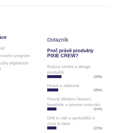
áce
Dotazník
od
Proč právě produkty
 provizní program
PIXIE CREW?
užky digitálních
Krásný vzhled a design
í
produktů
(33%)
Hravé a zábavné
(25%)
Rozvíjí dětskou fantazii,
kreativitu a jemnou motoriku
(21%)
Dítě to vidí u spolužáků a
chce to také
(21%)