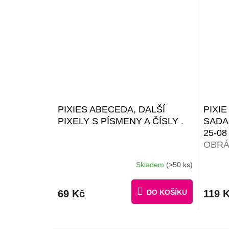
PIXIES ABECEDA, DALŠÍ
PIXI
PIXELY S PÍSMENY A ČÍSLY
.
SADA
25-0
OBRÁ
Skladem
(>50 ks)
Průměrné
hodnocení
produktu
69 Kč
DO KOŠÍKU
119 
je
3,5
z
5