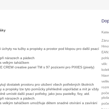
Dop
láky
Kate
Záru
Hmot
 úchyty na tužky a propisky a prostor pod klopou pro další psací
EAN
 při nárazech a pádech
pohl
 s velkým taháčkem
věk
:
XIE CREW creative panel TM s 97 pozicemi pro PIXIES (pixely)
kole
hlav
velik
ytují dostatek prostoru pro uložení všech potřebných školních
rozm
 a propisky lze tyto pomůcky přehledně uspořádat a mít je vždy
poče
 umístit další psací potřeby, jako jsou pastelky, fixy, atd.
ploš
při nárazech a pádech.
 s velkým taháčkem umožňuje dětem snadné otvírání a zavírání
počet