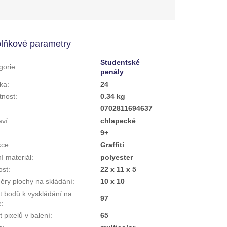
hvězdiček.
lňkové parametry
Studentské
gorie
:
penály
ka
:
24
nost
:
0.34 kg
:
0702811694637
aví
:
chlapecké
9+
kce
:
Graffiti
ní materiál
:
polyester
ost
:
22 x 11 x 5
ěry plochy na skládání
:
10 x 10
t bodů k vyskládání na
97
e
:
 pixelů v balení
:
65