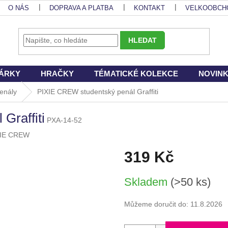
O NÁS
DOPRAVA A PLATBA
KONTAKT
VELKOOBCH
HLEDAT
ÁRKY
HRAČKY
TÉMATICKÉ KOLEKCE
NOVIN
enály
PIXIE CREW studentský penál Graffiti
Graffiti
PXA-14-52
XIE CREW
319 Kč
Měrná
Skladem
(>50 ks)
cena:
Můžeme doručit do:
11.8.2026