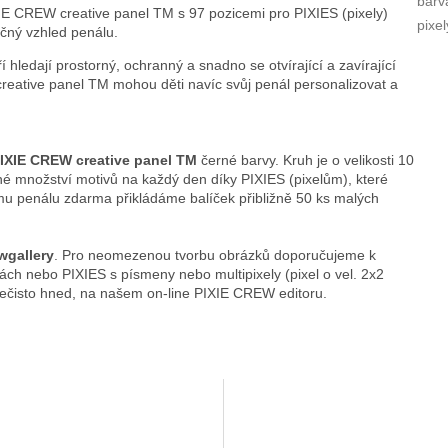
barv
XIE CREW creative panel TM s 97 pozicemi pro PIXIES (pixely)
pixel
ečný vzhled penálu.
ří hledají prostorný, ochranný a snadno se otvírající a zavírající
reative panel TM mohou děti navíc svůj penál personalizovat a
PIXIE CREW creative panel TM
černé barvy. Kruh je o velikosti 10
né množství motivů na každý den díky PIXIES (pixelům), které
mu penálu zdarma přikládáme balíček přibližně 50 ks malých
wgallery
. Pro neomezenou tvorbu obrázků doporučujeme k
ch nebo PIXIES s písmeny nebo multipixely (pixel o vel. 2x2
nečisto hned, na našem on-line PIXIE CREW editoru.