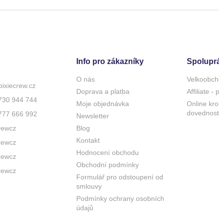
Info pro zákazníky
Spolupr
O nás
Velkoobch
pixiecrew.cz
Doprava a platba
Affiliate -
730 944 744
Moje objednávka
Online kro
dovednost
777 666 992
Newsletter
rewcz
Blog
Kontakt
rewcz
Hodnocení obchodu
rewcz
Obchodní podmínky
rewcz
Formulář pro odstoupení od
smlouvy
Podmínky ochrany osobních
údajů