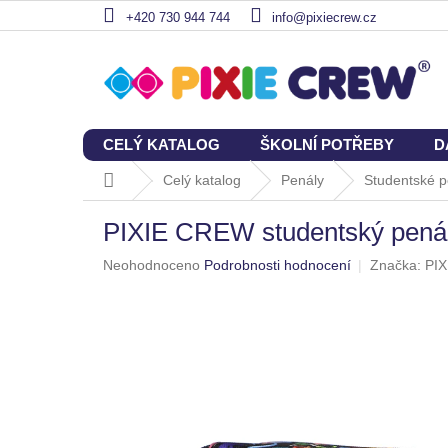
Přejít
+420 730 944 744
info@pixiecrew.cz
na
obsah
CELÝ KATALOG
ŠKOLNÍ POTŘEBY
D
Domů
Celý katalog
Penály
Studentské p
PIXIE CREW studentský penál 
Průměrné
Neohodnoceno
Podrobnosti hodnocení
Značka:
PI
hodnocení
produktu
je
0,0
z
5
hvězdiček.