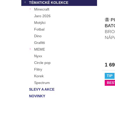
TÉMATICKÉ KOLEKCE
Minecraft
Jaro 2026
🦋 P
Motýlci
BAT
Fotbal
BRO
Dino
NÁP
Grafitti
PIX
MEME
Nyxx
Circle pop
1 6
Flitry
TIP
Korek
Spectrum
BES
SLEVY A AKCE
NOVINKY