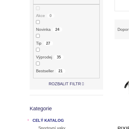
n
e
l
Akce
0
Ř
a
Dopor
Novinka
24
z
e
Tip
27
V
n
ý
í
Výprodej
35
p
p
i
r
Bestseller
21
s
o
p
d
ROZBALIT FILTR
r
u
o
k
d
t
Přeskočit
u
ů
Kategorie
kategorie
k
t
CELÝ KATALOG
ů
PIX
Sportovní vaky