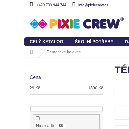
Přejít
+420 730 944 744
info@pixiecrew.cz
na
obsah
CELÝ KATALOG
ŠKOLNÍ POTŘEBY
D
Domů
Tématické kolekce
P
o
TÉ
s
Cena
t
r
29
Kč
1890
Kč
a
n
n
í
p
a
Na skladě
88