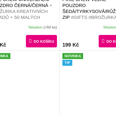
ZDRO ČERNÁ/ČERNÁ
+
POUZDRO
ŽURKA KREATIVNÍCH
ŠEDÁ/TYRKYSOVÁ/RŮ
ADŮ + 50 MALÝCH
ZIP
#GIFTS #BROŽURK
NOBAREVNÝCH PIXELŮ
KREATIVNÍCH NÁPADŮ |
Skladem
(>50 ks)
Sklad
RMA
MALÝCH RŮZNOBARE
PIXELŮ ZDARMA
DO KOŠÍKU
DO K
 Kč
199 Kč
INKA
NOVINKA
TIP