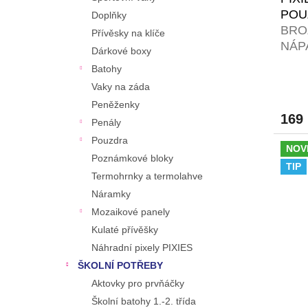
POU
Doplňky
BRO
Přívěsky na klíče
NÁP
Dárkové boxy
RŮZ
Batohy
ZDA
Vaky na záda
Peněženky
169
Penály
Pouzdra
NOV
Poznámkové bloky
TIP
Termohrnky a termolahve
Náramky
Mozaikové panely
Kulaté přívěšky
Náhradní pixely PIXIES
ŠKOLNÍ POTŘEBY
Aktovky pro prvňáčky
Školní batohy 1.-2. třída