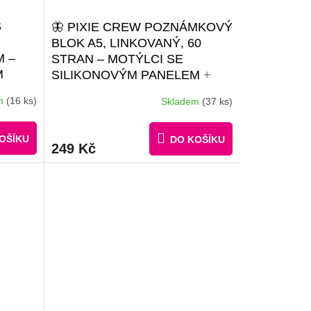
S
🦋 PIXIE CREW POZNÁMKOVÝ
BLOK A5, LINKOVANÝ, 60
M –
STRAN – MOTÝLCI SE
M
SILIKONOVÝM PANELEM
+
A
BROŽURKA KREATIVNÍCH
em
(16 ks)
Skladem
(37 ks)
+ 30
NÁPADŮ + 30 KS ČERNÝCH
VNÝCH
PIXELŮ
OŠÍKU
DO KOŠÍKU
249 Kč