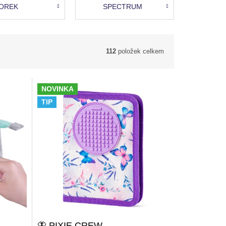
OREK
SPECTRUM
112
položek celkem
NOVINKA
TIP
🦋 PIXIE CREW