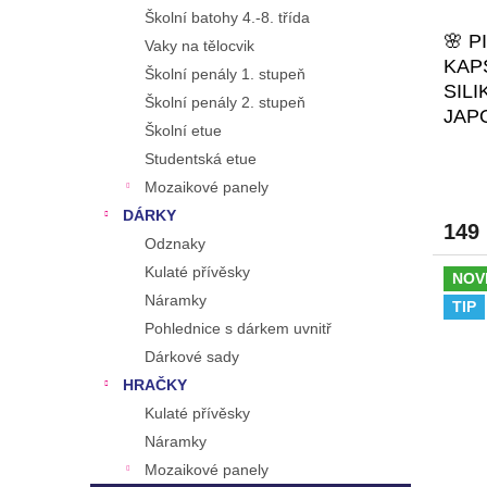
Školní batohy 4.-8. třída
🌸 
Vaky na tělocvik
KAP
Školní penály 1. stupeň
SIL
Školní penály 2. stupeň
JAP
Školní etue
BRO
Studentská etue
NÁP
Mozaikové panely
PIX
DÁRKY
149
Odznaky
Kulaté přívěsky
NOV
Náramky
TIP
Pohlednice s dárkem uvnitř
Dárkové sady
HRAČKY
Kulaté přívěsky
Náramky
Mozaikové panely