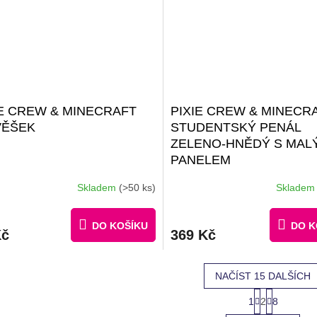
IE CREW & MINECRAFT
PIXIE CREW & MINECR
VĚŠEK
STUDENTSKÝ PENÁL
ZELENO-HNĚDÝ S MAL
PANELEM
Skladem
(>50 ks)
Sklade
rné
cení
ktu
DO KOŠÍKU
DO K
Kč
369 Kč
NAČÍST 15 DALŠÍCH
ček.
S
1
2
8
O
t