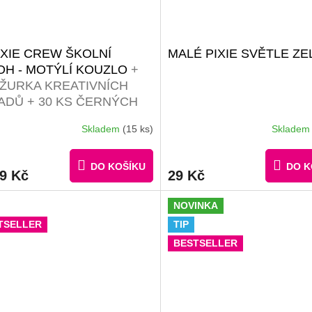
IXIE CREW ŠKOLNÍ
MALÉ PIXIE SVĚTLE Z
OH - MOTÝLÍ KOUZLO
+
ŽURKA KREATIVNÍCH
ADŮ + 30 KS ČERNÝCH
ELŮ
Skladem
(15 ks)
Sklade
DO KOŠÍKU
DO K
99 Kč
29 Kč
NOVINKA
TSELLER
TIP
BESTSELLER