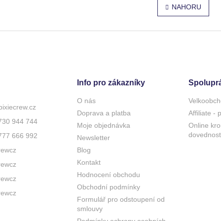
r
v
NAHORU
á
l
n
á
k
d
o
a
v
c
á
í
n
p
í
r
Info pro zákazníky
Spolupr
v
k
O nás
Velkoobch
y
pixiecrew.cz
Doprava a platba
Affiliate -
v
730 944 744
ý
Moje objednávka
Online kro
p
dovednost
777 666 992
Newsletter
i
rewcz
Blog
s
u
Kontakt
rewcz
Hodnocení obchodu
rewcz
Obchodní podmínky
rewcz
Formulář pro odstoupení od
smlouvy