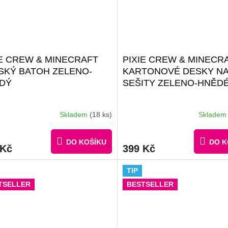
IE CREW & MINECRAFT
PIXIE CREW & MINECR
SKÝ BATOH ZELENO-
KARTONOVÉ DESKY NA
DÝ
SEŠITY ZELENO-HNĚD
Skladem
(18 ks)
Sklade
rné
cení
ktu
DO KOŠÍKU
DO K
 Kč
399 Kč
TIP
ček.
TSELLER
BESTSELLER