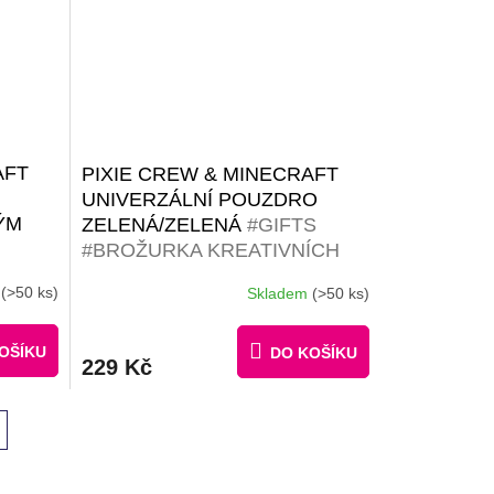
AFT
PIXIE CREW & MINECRAFT
UNIVERZÁLNÍ POUZDRO
ÝM
ZELENÁ/ZELENÁ
#GIFTS
#BROŽURKA KREATIVNÍCH
NÁPADŮ | 30 MALÝCH
m
(>50 ks)
Skladem
(>50 ks)
ČERNÝCH PIXELŮ ZDARMA
OŠÍKU
DO KOŠÍKU
229 Kč