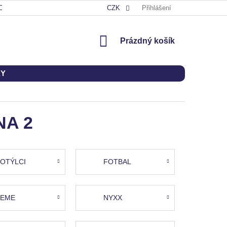
OD
CZK
Přihlášení
NÁKUPNÍ
Prázdný košík
KOŠÍK
KY
NA 2
OTÝLCI
FOTBAL
EME
NYXX