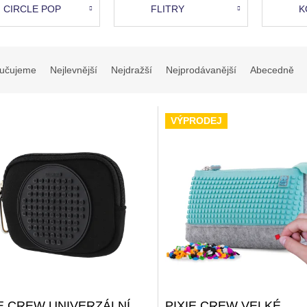
CIRCLE POP
FLITRY
K
učujeme
Nejlevnější
Nejdražší
Nejprodávanější
Abecedně
VÝPRODEJ
IE CREW UNIVERZÁLNÍ
PIXIE CREW VELKÉ