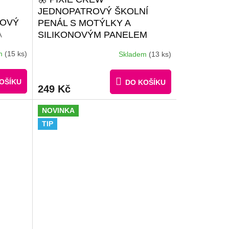
JEDNOPATROVÝ ŠKOLNÍ
ŽOVÝ
PENÁL S MOTÝLKY A
A
SILIKONOVÝM PANELEM
 50
#GIFTS #BROŽURKA
em
(15 ks)
Skladem
(13 ks)
VNÝCH
KREATIVNÍCH NÁPADŮ | 30
MALÝCH PIXELŮ ZDARMA
OŠÍKU
DO KOŠÍKU
249 Kč
NOVINKA
TIP