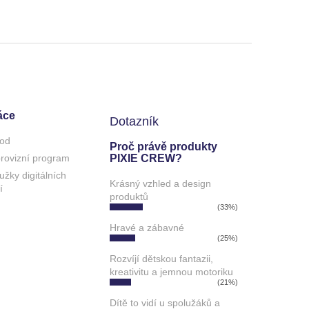
áce
Dotazník
od
Proč právě produkty
 provizní program
PIXIE CREW?
užky digitálních
Krásný vzhled a design
í
produktů
(33%)
Hravé a zábavné
(25%)
Rozvíjí dětskou fantazii,
kreativitu a jemnou motoriku
(21%)
Dítě to vidí u spolužáků a