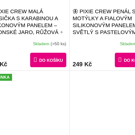
PIXIE CREW MALÁ
🦋 PIXIE CREW PENÁL 
SIČKA S KARABINOU A
MOTÝLKY A FIALOVÝM
IKONOVÝM PANELEM –
SILIKONOVÝM PANELE
ONSKÉ JARO, RŮŽOVÁ
+
SVĚTLÝ S PASTELOVÝ
ŽURKA KREATIVNÍCH
DEKOREM
+ BROŽURK
Skladem
(>50 ks)
Sklad
Průměrné
ADŮ + 30 MALÝCH
KREATIVNÍCH NÁPADŮ 
hodnocení
ELŮ ZDARMA
MALÝCH RŮZNOBARE
produktu
PIXELŮ ZDARMA
DO KOŠÍKU
DO K
je
 Kč
249 Kč
4,7
z
INKA
5
hvězdiček.