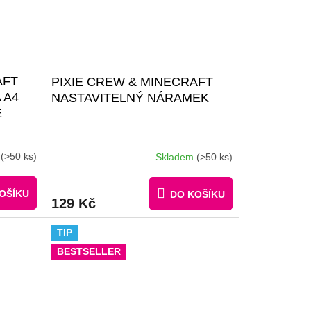
AFT
PIXIE CREW & MINECRAFT
 A4
NASTAVITELNÝ NÁRAMEK
É
m
(>50 ks)
Skladem
(>50 ks)
Průměrné
hodnocení
produktu
OŠÍKU
DO KOŠÍKU
je
129 Kč
4,1
z
TIP
5
hvězdiček.
BESTSELLER